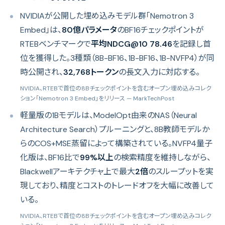
NVIDIAが公開した埋め込みモデル群「Nemotron 3
Embed」は、
80億パラメータ
のBF16チェックポイントが
RTEBベンチマークで
平均NDCG@10 78.46
を記録し首
位を獲得した。3種類（8B-BF16、1B-BF16、1B-NVFP4）が同
時公開され、
32,768トークン
の長文入力に対応する。
NVIDIA、RTEBで首位の8Bチェックポイントを含むオープン埋め込みコレク
ション「Nemotron 3 Embed」をリリース
— MarkTechPost
軽量版の1Bモデルは、ModelOpt由来のNAS（Neural
Architecture Search）プルーニングと、8B教師モデルか
らのCOS+MSE蒸留によって構築されている。NVFP4量子
化版は、BF16比で
99%以上
の検索精度を維持しながら、
Blackwellアーキテクチャ上で最大
2倍
のスループットを実
現しており、精度とコストのトレードオフを大幅に改善して
いる。
NVIDIA、RTEBで首位の8Bチェックポイントを含むオープン埋め込みコレク