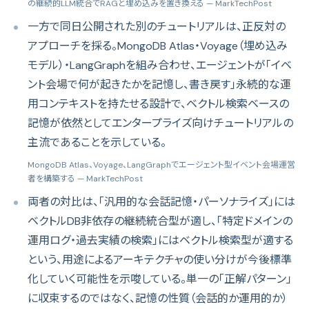
の継続的LLM統合でRAGと埋め込みを置き換える
— MarkTechPost
一方で同日公開された別のチュートリアルは、正反対の
アプローチを採る。MongoDB Atlas・Voyage（埋め込み
モデル）・LangGraphを組み合わせ、エージェントが「イベ
ント会場で何が起きたかを記憶し、書き戻す」永続的な運
用コンテキストを持たせる設計で、ベクトル検索ベースの
記憶が依然としてエンタープライズ向けチュートリアルの
主流であることを示している。
MongoDB Atlas、Voyage、LangGraphでエージェント型イベント会場運営
者を構築する
— MarkTechPost
両者の対比は、「汎用的な会話記憶・パーソナライズ」には
ベクトルDB非依存の継続統合型が適し、「特定ドメインの
運用ログ・過去実績の検索」にはベクトル検索型が適する
という、用途によるアーキテクチャの使い分けが今後標準
化していく可能性を示唆している。単一の「正解パターン」
に収束するのではなく、記憶の性質（会話的か運用的か）