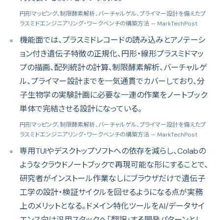
円形マッピング、制限酵素解析、バーチャルゲル、プライマー設計を備えたプ
ラスミドエンジニアリング・ワークベンチの構築方法
— MarkTechPost
機能面では、プラスミドレコードの読み込みとアノテーシ
ョン付き遺伝子特徴の正規化、円形・線形プラスミドマッ
プの描画、配列統計の計算、制限酵素解析、バーチャルゲ
ル、プライマー設計までを一気通貫でカバーしており、分
子生物学の実験計画に必要な一連の作業をノートブック
単体で完結させる設計になっている。
円形マッピング、制限酵素解析、バーチャルゲル、プライマー設計を備えたプ
ラスミドエンジニアリング・ワークベンチの構築方法
— MarkTechPost
専用TUIやデスクトップソフトへの依存を減らし、Colabの
ようなクラウドノートブックで再現可能な形にすることで、
研究者がインストール作業なしにブラウザだけで遺伝子
工学の設計・検証サイクルを回せるようになる点が実務
上のメリットとなる。ドメイン特化ツールをAI/データサイ
エンス向け汎用スタックへ「翻訳」する開発パターンとし