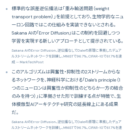
標準的な誤差逆伝播法は「重み輸送問題（weight
transport problem）」を前提としており、生物学的なニュ
ーロン回路ではこの仕組みを実装できないとされる。
Sakana AIの「Error Diffusion」はこの制約を回避しつつ
学習を実現する新しいアプローチとして提示されている。
Sakana AIのError Diffusion、逆伝播なしでDaleの原理に準拠したデュア
ルストリームネットワークを訓練し、MNISTで96.7%、CIFAR-10で61.7%を達
成
— MarkTechPost
このアルゴリズムは興奮性・抑制性の2ストリームからな
るネットワークを、神経科学における「Dale’s principle（1
つのニューロンは興奮性か抑制性のどちらか一方の結合
のみを持つ）」に準拠させた形で訓練する点が特徴で、生
体模倣型AIアーキテクチャ研究の延長線上にある成果
だ。
Sakana AIのError Diffusion、逆伝播なしでDaleの原理に準拠したデュア
ルストリームネットワークを訓練し、MNISTで96.7%、CIFAR-10で61.7%を達