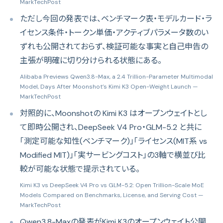
MarkTechPost
ただし今回の発表では、ベンチマーク表・モデルカード・ラ
イセンス条件・トークン単価・アクティブパラメータ数のい
ずれも公開されておらず、検証可能な事実と自己申告の
主張が明確に切り分けられる状態にある。
Alibaba Previews Qwen3.8-Max, a 2.4 Trillion-Parameter Multimodal
Model, Days After Moonshot’s Kimi K3 Open-Weight Launch
—
MarkTechPost
対照的に、Moonshotの Kimi K3 はオープンウェイトとし
て即時公開され、DeepSeek V4 Pro・GLM-5.2 と共に
「測定可能な知性(ベンチマーク)」「ライセンス(MIT系 vs
Modified MIT)」「実サービングコスト」の3軸で横並び比
較が可能な状態で提示されている。
Kimi K3 vs DeepSeek V4 Pro vs GLM-5.2: Open Trillion-Scale MoE
Models Compared on Benchmarks, License, and Serving Cost
—
MarkTechPost
Qwen3.8-Maxの発表がKimi K3のオープンウェイト公開