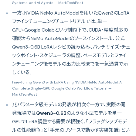
Systems, and AI Agents
— MarkTechPost
一方、NVIDIA NeMo AutoModelを用いたQwen3のLoRA
ファインチューニングチュートリアルでは、単一
GPU+Google Colabという制約下で、CUDA・精度対応の
確認からNeMo AutoModelのソースインストール、公式
Qwen3-0.6B LoRAレシピの読み込み、バッチサイズ・チェ
ックポイント・スケジューラの調整、ベースモデルとファイ
ンチューニング後モデルの出力比較までを一気通貫で示
している。
Fine-Tuning Qwen3 with LoRA Using NVIDIA NeMo AutoModel: A
Complete Single-GPU Google Colab Workflow Tutorial
—
MarkTechPost
兆パラメータ級モデルの発表が相次ぐ一方で、実際の開
発現場では
Qwen3-0.6B
のような小型モデルを単一
GPUでLoRA調整する需要が根強く、「フラッグシップモデ
ルの性能競争」と「手元のリソースで動かす実装知識」とい