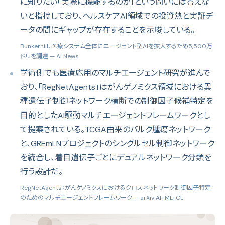
に知りたい「実際に機能するのか」という問いには答えな
いと指摘しており、ヘルスケアAI領域での投資熱と実証デ
ータの間にギャップが存在することを示唆している。
Bunkerhill、医療システム全体にエージェント型AIを拡大するため5,500万
ドルを調達
— AI News
学術側でも医療応用のマルチエージェント研究が進んで
おり、「RegNetAgents」はがんゲノミクス領域における異
種遺伝子制御ネットワーク横断での制御因子候補特定を
目的としたAI駆動マルチエージェントフレームワークとし
て提案されている。TCGA由来のバルク腫瘍ネットワーク
と、GREmLNプロジェクトのシングルセル制御ネットワーク
を統合し、着目遺伝子ごとにデュアルネットワーク分類を
行う設計だ。
RegNetAgents：がんゲノミクスにおけるクロスネットワーク制御因子特定
のためのマルチエージェントフレームワーク
— arXiv AI+ML+CL