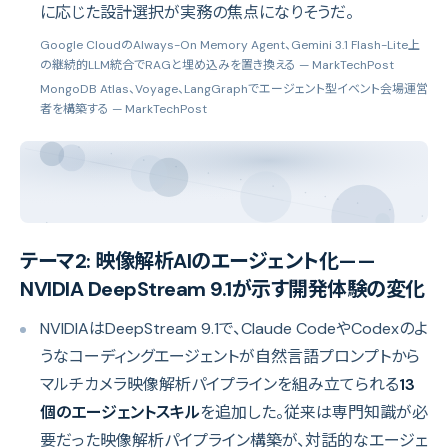
に応じた設計選択が実務の焦点になりそうだ。
Google CloudのAlways-On Memory Agent、Gemini 3.1 Flash-Lite上
の継続的LLM統合でRAGと埋め込みを置き換える
— MarkTechPost
MongoDB Atlas、Voyage、LangGraphでエージェント型イベント会場運営
者を構築する
— MarkTechPost
テーマ2: 映像解析AIのエージェント化——
NVIDIA DeepStream 9.1が示す開発体験の変化
NVIDIAはDeepStream 9.1で、Claude CodeやCodexのよ
うなコーディングエージェントが自然言語プロンプトから
マルチカメラ映像解析パイプラインを組み立てられる
13
個のエージェントスキル
を追加した。従来は専門知識が必
要だった映像解析パイプライン構築が、対話的なエージェ