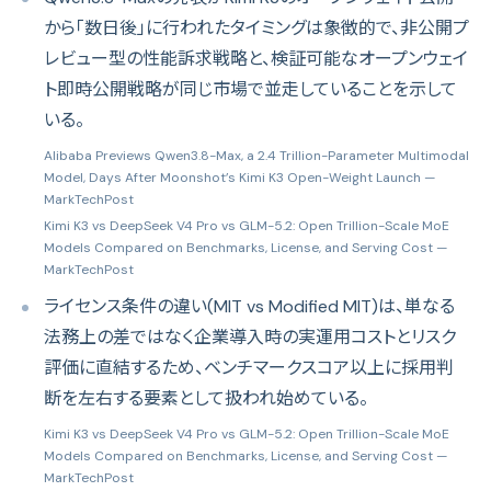
から「数日後」に行われたタイミングは象徴的で、非公開プ
レビュー型の性能訴求戦略と、検証可能なオープンウェイ
ト即時公開戦略が同じ市場で並走していることを示して
いる。
Alibaba Previews Qwen3.8-Max, a 2.4 Trillion-Parameter Multimodal
Model, Days After Moonshot’s Kimi K3 Open-Weight Launch
—
MarkTechPost
Kimi K3 vs DeepSeek V4 Pro vs GLM-5.2: Open Trillion-Scale MoE
Models Compared on Benchmarks, License, and Serving Cost
—
MarkTechPost
ライセンス条件の違い(MIT vs Modified MIT)は、単なる
法務上の差ではなく企業導入時の実運用コストとリスク
評価に直結するため、ベンチマークスコア以上に採用判
断を左右する要素として扱われ始めている。
Kimi K3 vs DeepSeek V4 Pro vs GLM-5.2: Open Trillion-Scale MoE
Models Compared on Benchmarks, License, and Serving Cost
—
MarkTechPost