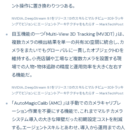
ント操作に置き換わりつつある。
NVIDIA、DeepStream 9.1をリリース：13のスキルとマルチビュー3Dトラッキ
ングでビジョンにエージェントアーキテクチャをもたらす
— MarkTechPost
目玉機能の一つ「Multi-View 3D Tracking（MV3DT）」は、
複数カメラの検出結果を単一の共有3D空間に統合し、カ
メラをまたいでもグローバルに一貫したオブジェクトIDを
維持する。小売店舗や工場など複数カメラを設置する現
場での人物・物体追跡の精度と運用効率を大きく左右す
る機能だ。
NVIDIA、DeepStream 9.1をリリース：13のスキルとマルチビュー3Dトラッキ
ングでビジョンにエージェントアーキテクチャをもたらす
— MarkTechPost
「AutoMagicCalib（AMC）」は手動でのカメラキャリブレ
ーション作業を不要にする機能で、これまでマルチカメラ
システム導入の大きな障壁だった初期設定コストを削減
する。エージェントスキルとあわせ、導入から運用までの人