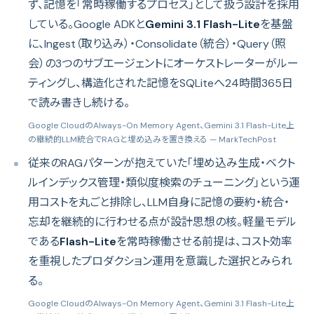
ず、記憶を「常時稼働するプロセス」として扱う設計を採用
している。Google ADKと
Gemini 3.1 Flash-Lite
を基盤
に、Ingest（取り込み）・Consolidate（統合）・Query（照
会）の3つのサブエージェントにオーケストレーターがルー
ティングし、構造化された記憶をSQLiteへ24時間365日
で読み書きし続ける。
Google CloudのAlways-On Memory Agent、Gemini 3.1 Flash-Lite上
の継続的LLM統合でRAGと埋め込みを置き換える
— MarkTechPost
従来のRAGパターンが抱えていた「埋め込み生成・ベクト
ルインデックス管理・類似度検索のチューニング」という運
用コストを丸ごと排除し、LLM自身に記憶の要約・統合・
忘却を継続的に行わせる点が設計思想の核。軽量モデル
である
Flash-Lite
を常時稼働させる前提は、コスト効率
を重視したプロダクション運用を意識した選択とみられ
る。
Google CloudのAlways-On Memory Agent、Gemini 3.1 Flash-Lite上