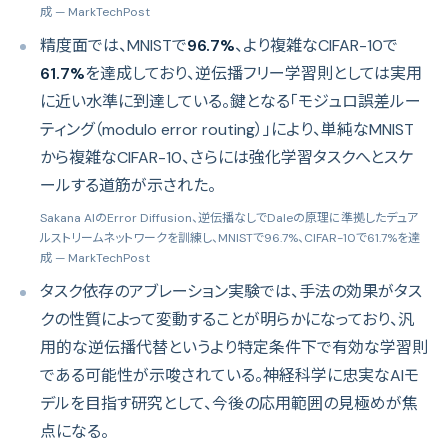
成
— MarkTechPost
精度面では、MNISTで
96.7%
、より複雑なCIFAR-10で
61.7%
を達成しており、逆伝播フリー学習則としては実用
に近い水準に到達している。鍵となる「モジュロ誤差ルー
ティング（modulo error routing）」により、単純なMNIST
から複雑なCIFAR-10、さらには強化学習タスクへとスケ
ールする道筋が示された。
Sakana AIのError Diffusion、逆伝播なしでDaleの原理に準拠したデュア
ルストリームネットワークを訓練し、MNISTで96.7%、CIFAR-10で61.7%を達
成
— MarkTechPost
タスク依存のアブレーション実験では、手法の効果がタス
クの性質によって変動することが明らかになっており、汎
用的な逆伝播代替というより特定条件下で有効な学習則
である可能性が示唆されている。神経科学に忠実なAIモ
デルを目指す研究として、今後の応用範囲の見極めが焦
点になる。