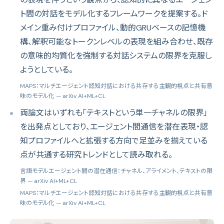
ト間の対話をモデル化するフレームワークを提案する。ド
メイン重み付けプロファイル、動的GRUベースの記憶機
構、解釈可能なトークンレベルの表現を組み合わせ、既存
の意味的均質化を強制する対話システムの限界を克服し
ようとしている。
MAPS：マルチエージェント認知対話における共存する主観的視点と共有意
味のモデル化
— arXiv AI+ML+CL
両論文はいずれも「テキストという単一チャネルの限界」
を出発点としており、エージェント間通信を潜在表現・認
知プロファイルへと拡張する方向で足並みを揃えている
点が共通する研究トレンドとして読み取れる。
言語モデルエージェント間の潜在通信：チャネル、アライメント、テキストの限
界
— arXiv AI+ML+CL
MAPS：マルチエージェント認知対話における共存する主観的視点と共有意
味のモデル化
— arXiv AI+ML+CL