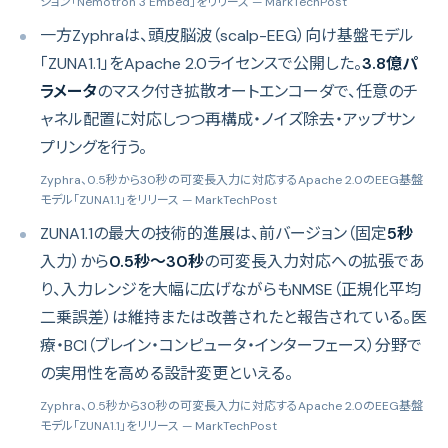
ション「Nemotron 3 Embed」をリリース
— MarkTechPost
一方Zyphraは、頭皮脳波（scalp-EEG）向け基盤モデル
「ZUNA1.1」をApache 2.0ライセンスで公開した。
3.8億パ
ラメータ
のマスク付き拡散オートエンコーダで、任意のチ
ャネル配置に対応しつつ再構成・ノイズ除去・アップサン
プリングを行う。
Zyphra、0.5秒から30秒の可変長入力に対応するApache 2.0のEEG基盤
モデル「ZUNA1.1」をリリース
— MarkTechPost
ZUNA1.1の最大の技術的進展は、前バージョン（固定
5秒
入力）から
0.5秒〜30秒
の可変長入力対応への拡張であ
り、入力レンジを大幅に広げながらもNMSE（正規化平均
二乗誤差）は維持または改善されたと報告されている。医
療・BCI（ブレイン・コンピュータ・インターフェース）分野で
の実用性を高める設計変更といえる。
Zyphra、0.5秒から30秒の可変長入力に対応するApache 2.0のEEG基盤
モデル「ZUNA1.1」をリリース
— MarkTechPost