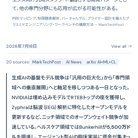
て、他の専門分野にも応用が広がる可能性がある。
円形マッピング、制限酵素解析、バーチャルゲル、プライマー設計を備えたプ
ラスミドエンジニアリング・ワークベンチの構築方法
— MarkTechPost
2026年7月18日
View all →
20 sources
|
MarkTechPost
AI News
arXiv AI+ML+CL
生成AIの基盤モデル競争は「汎用の巨大化」から「専門領
域への垂直展開」へと軸足を移しつつある一日となった。
NVIDIAは埋め込みモデルでRTEBトップの座を獲得し、
Zyphraは脳波（EEG）解析に特化したオープンモデルを
更新するなど、ニッチ領域でのオープンウェイト競争が加
速している。ヘルスケア領域ではBunkerhillが
5,500万ド
ル
を調達し、エージェント型AIの臨床実装に資金が集まっ