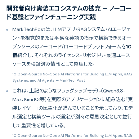
開発者向け実装エコシステムの拡充 — ノーコー
ド基盤とファインチューニング実践
MarkTechPostは、LLMアプリ・RAGシステム・AIエージェ
ントを視覚的または平易な英語の指示で構築できるオー
プンソースのノーコード/ローコードプラットフォームを
10
個
紹介し、それぞれのライセンス・リポジトリ・最適ユース
ケースを検証済み情報として整理した。
10 Open-Source No-Code AI Platforms for Building LLM Apps, RAG
Systems, and AI Agents
— MarkTechPost
これは、上記のようなフラッグシップモデル(Qwen3.8-
Max、Kimi K3等)を実際のアプリケーションに組み込む「実
装レイヤー」の民主化が進んでいることを示しており、モデ
ル選定と構築ツールの選定が別々の意思決定として並行
して重要性を増している。
10 Open-Source No-Code AI Platforms for Building LLM Apps, RAG