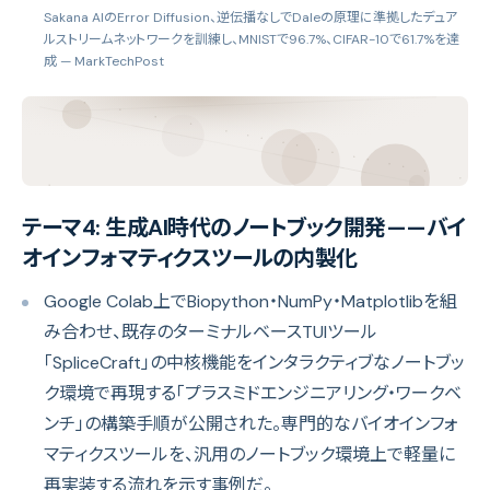
Sakana AIのError Diffusion、逆伝播なしでDaleの原理に準拠したデュア
ルストリームネットワークを訓練し、MNISTで96.7%、CIFAR-10で61.7%を達
成
— MarkTechPost
テーマ4: 生成AI時代のノートブック開発——バイ
オインフォマティクスツールの内製化
Google Colab上でBiopython・NumPy・Matplotlibを組
み合わせ、既存のターミナルベースTUIツール
「SpliceCraft」の中核機能をインタラクティブなノートブッ
ク環境で再現する「プラスミドエンジニアリング・ワークベ
ンチ」の構築手順が公開された。専門的なバイオインフォ
マティクスツールを、汎用のノートブック環境上で軽量に
再実装する流れを示す事例だ。