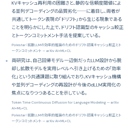
KVキャッシュ再利用の困難さと、静的な信頼度閾値によ
る並列デコーディングの品質劣化──に着目し、両者が
共通してトークン表現の「ドリフト」から生じる現象である
ことを明らかにした上で、ドリフト認識型のキャッシュ較正
とトークンコミットメント手法を提案している。
Polestar：拡散LLMの効率的推論のためのドリフト認識キャッシュ較正とト
ークンコミットメント
— arXiv AI+ML+CL
両研究は、自己回帰モデル一辺倒だったLLM設計から脱
却し拡散モデルを実用レベルへ引き上げるための「効率
化」という共通課題に取り組んでおり、KVキャッシュ機構
や並列デコーディングの再設計が今後のdLLM実用化の
焦点になりつつあることを示している。
Token Time Continuous Diffusion for Language Modeling
— arXiv
AI+ML+CL
Polestar：拡散LLMの効率的推論のためのドリフト認識キャッシュ較正とト
ークンコミットメント
— arXiv AI+ML+CL