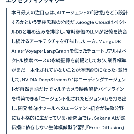
エグゼクティブサマリー
本日最大の注目点は、AIエージェントの「記憶」をどう設計
するかという実装思想の分岐だ。Google Cloudはベクト
ルDBと埋め込みを排除し、常時稼働のLLMが記憶を統合
し続けるアーキテクチャを打ち出した一方、MongoDB
Atlas・Voyage・LangGraphを使ったチュートリアルはベ
クトル検索ベースの永続記憶を前提としており、業界標準
がまだ一本化されていないことが浮き彫りになった。並行
して、NVIDIA DeepStream 9.1はコーディングエージェン
トが自然言語だけでマルチカメラ映像解析パイプライン
を構築できる「エージェント化されたビジョンAI」を打ち出
し、開発者向けツールへのエージェント統合が映像分野
にも本格的に広がっている。研究面では、Sakana AIが逆
伝播に依存しない生体模倣型学習則「Error Diffusion」