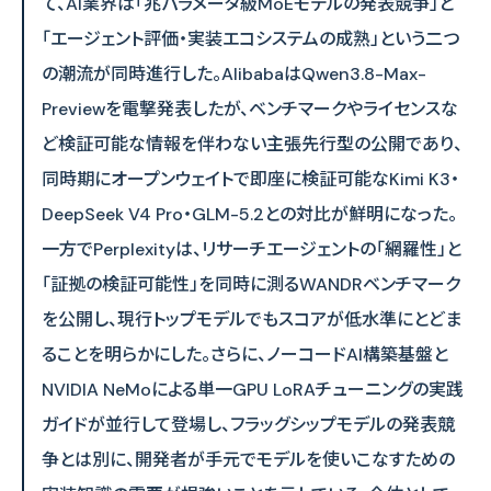
て、AI業界は「兆パラメータ級MoEモデルの発表競争」と
「エージェント評価・実装エコシステムの成熟」という二つ
の潮流が同時進行した。AlibabaはQwen3.8-Max-
Previewを電撃発表したが、ベンチマークやライセンスな
ど検証可能な情報を伴わない主張先行型の公開であり、
同時期にオープンウェイトで即座に検証可能なKimi K3・
DeepSeek V4 Pro・GLM-5.2との対比が鮮明になった。
一方でPerplexityは、リサーチエージェントの「網羅性」と
「証拠の検証可能性」を同時に測るWANDRベンチマーク
を公開し、現行トップモデルでもスコアが低水準にとどま
ることを明らかにした。さらに、ノーコードAI構築基盤と
NVIDIA NeMoによる単一GPU LoRAチューニングの実践
ガイドが並行して登場し、フラッグシップモデルの発表競
争とは別に、開発者が手元でモデルを使いこなすための