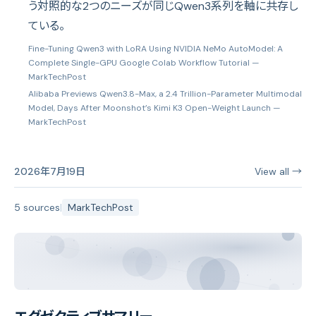
う対照的な2つのニーズが同じQwen3系列を軸に共存し
ている。
Fine-Tuning Qwen3 with LoRA Using NVIDIA NeMo AutoModel: A
Complete Single-GPU Google Colab Workflow Tutorial
—
MarkTechPost
Alibaba Previews Qwen3.8-Max, a 2.4 Trillion-Parameter Multimodal
Model, Days After Moonshot’s Kimi K3 Open-Weight Launch
—
MarkTechPost
2026年7月19日
View all →
5 sources
|
MarkTechPost