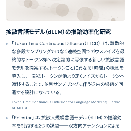
拡散言語モデル（dLLM）の推論効率化研究
「Token Time Continuous Diffusion（TTCD）」は、離散的
な多段サンプリングではなく連続空間でガウスノイズを最
終的なトークン群へ決定論的に写像する新しい拡散言語
モデルを提案する。トークンごとに異なる「時間」の概念を
導入し、一部のトークンが他より速くノイズからトークンへ
遷移することで、並列サンプリングに伴う従来の課題を回
避する設計になっている。
Token Time Continuous Diffusion for Language Modeling
— arXiv
AI+ML+CL
「Polestar」は、拡散大規模言語モデル（dLLM）の推論効
率を制約する2つの課題──双方向アテンションによる