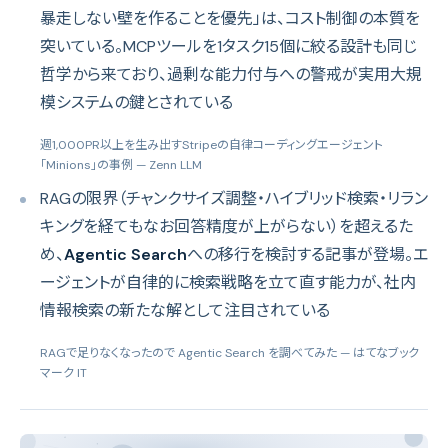
暴走しない壁を作ることを優先」は、コスト制御の本質を
突いている。MCPツールを1タスク15個に絞る設計も同じ
哲学から来ており、過剰な能力付与への警戒が実用大規
模システムの鍵とされている
週1,000PR以上を生み出すStripeの自律コーディングエージェント
「Minions」の事例
— Zenn LLM
RAGの限界（チャンクサイズ調整・ハイブリッド検索・リラン
キングを経てもなお回答精度が上がらない）を超えるた
め、
Agentic Search
への移行を検討する記事が登場。エ
ージェントが自律的に検索戦略を立て直す能力が、社内
情報検索の新たな解として注目されている
RAGで足りなくなったので Agentic Search を調べてみた
— はてなブック
マーク IT