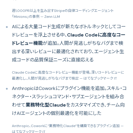
週1,000PR以上を生み出すStripeの自律コーディングエージェント
「Minions」の事例
— Zenn LLM
AIによる大量コード生成が新たなボトルネックとしてコー
ドレビューを浮上させる中、
Claude Codeに高度なコー
ドレビュー機能
が追加。人間が見逃しがちなバグまで検
出する深いレビューに最適化されており、エージェント生
成コードの品質保証ニーズに直接応える
Claude Codeに高度なコードレビュー機能が登場。深いコードレビューに
最適化し、人間が見逃しがちなバグまで検出
— はてなブックマーク IT
AnthropicはCoworkにプラグイン機能を追加。スキル・コ
ネクター・スラッシュコマンド・サブエージェントを組み合
わせて
業務特化型Claude
をカスタマイズでき、チーム向
けAIエージェントの個別最適化を可能にした
Anthropic、Coworkに”業務特化Claude”を構築できるプラグイン追加
—
はてなブックマーク IT