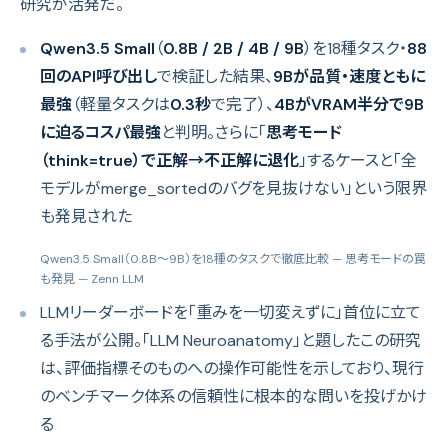
研究が活発だ。
Qwen3.5 Small
（
0.8B / 2B / 4B / 9B
）を18種タスク・
88
回のAPI呼び出し
で検証した結果、
9Bが品質・速度ともに
最強
（軽量タスクは
0.3秒
で完了）、
4BがVRAM半分で9B
に迫るコスパ最強
と判明。さらに「
思考モード
（think=true）で正解→不正解に退化
」するケースと「全
モデルがmerge_sortedのバグを見抜けない」という限界
も発見された
Qwen3.5 Small（0.8B〜9B）を18種のタスクで徹底比較 — 思考モードの罠
も発見
— Zenn LLM
LLMリーダーボードを「重みを一切変えずに」首位に立て
る手法が公開。「LLM Neuroanatomy」と題したこの研究
は、評価指標そのものへの操作可能性を示しており、現行
のベンチマーク体系の信頼性に根本的な問いを投げかけ
る