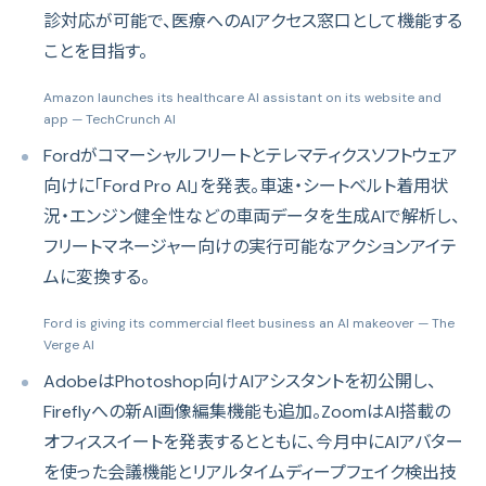
診対応が可能で、医療へのAIアクセス窓口として機能する
ことを目指す。
Amazon launches its healthcare AI assistant on its website and
app
— TechCrunch AI
Fordがコマーシャルフリートとテレマティクスソフトウェア
向けに「Ford Pro AI」を発表。車速・シートベルト着用状
況・エンジン健全性などの車両データを生成AIで解析し、
フリートマネージャー向けの実行可能なアクションアイテ
ムに変換する。
Ford is giving its commercial fleet business an AI makeover
— The
Verge AI
AdobeはPhotoshop向けAIアシスタントを初公開し、
Fireflyへの新AI画像編集機能も追加。ZoomはAI搭載の
オフィススイートを発表するとともに、今月中にAIアバター
を使った会議機能とリアルタイムディープフェイク検出技