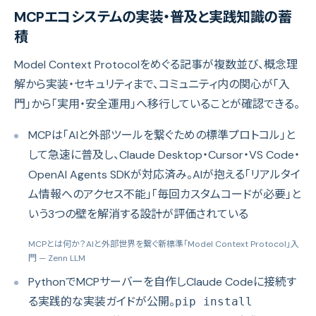
MCPエコシステムの実装・普及と実践知識の蓄
積
Model Context Protocolをめぐる記事が複数並び、概念理
解から実装・セキュリティまで、コミュニティ内の関心が「入
門」から「実用・安全運用」へ移行していることが確認できる。
MCPは「AIと外部ツールを繋ぐための標準プロトコル」と
して急速に普及し、Claude Desktop・Cursor・VS Code・
OpenAI Agents SDKが対応済み。AIが抱える「リアルタイ
ム情報へのアクセス不能」「毎回カスタムコードが必要」と
いう3つの壁を解消する設計が評価されている
MCPとは何か？AIと外部世界を繋ぐ新標準「Model Context Protocol」入
門
— Zenn LLM
PythonでMCPサーバーを自作しClaude Codeに接続す
る実践的な実装ガイドが公開。
pip install