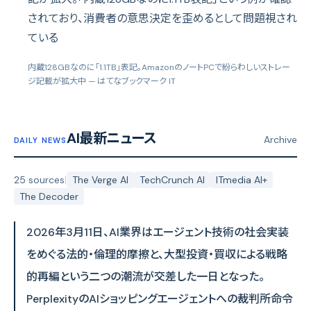
されており、消費者の意思決定を歪めるとして問題視され
ている
内蔵128GBなのに「1.1TB」表記。AmazonのノートPCで紛らわしいストレー
ジ記載が拡大中
— はてなブックマーク IT
AI最新ニュース
Archive
DAILY NEWS
25 sources
|
The Verge AI
TechCrunch AI
ITmedia AI+
The Decoder
2026年3月11日、AI業界はエージェント技術の社会実装
をめぐる法的・倫理的摩擦と、大型投資・買収による戦略
的再編という二つの潮流が交差した一日となった。
PerplexityのAIショッピングエージェントへの裁判所命令