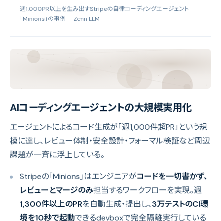
週1,000PR以上を生み出すStripeの自律コーディングエージェント
「Minions」の事例
— Zenn LLM
AIコーディングエージェントの大規模実用化
エージェントによるコード生成が「週1,000件超PR」という規
模に達し、レビュー体制・安全設計・フォーマル検証など周辺
課題が一斉に浮上している。
Stripeの「Minions」はエンジニアが
コードを一切書かず、
レビューとマージのみ
担当するワークフローを実現。週
1,300件以上のPR
を自動生成・提出し、
3万テストのCI環
境を10秒で起動
できるdevboxで完全隔離実行している