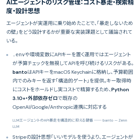
AIエージェントのリスク管理：コスト暴走・検索精
度・設計思想
エージェントが実運用に乗り始めたことで、「暴走しないため
の壁」をどう設計するかが重要な実装課題として議論されて
いる。
や環境変数にAPIキーを置く運用ではエージェント
.env
が予算チェックを無視してAPIを呼び続けるリスクがある。
banto
はAPIキーをmacOS Keychainに格納し、予算範囲
内でのみキーを返す「構造的ゲート」を提供。キー取得時
にコストをホールドし実コストで精算するため、
Python
3.10+・外部依存ゼロ
で既存の
OpenAI/Google/Anthropic連携に対応する
LLMエージェントのAPI暴走を構造的に抑える鍵番 ── banto
— Zenn
LLM
Stripeの設計思想「いいモデルを使うより、エージェントが