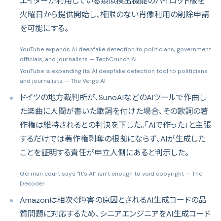
エイターが利用している類似検出機能のパイロット版を
火曜日から提供開始し、権限のない肖像利用の削除申請
を可能にする。
YouTube expands AI deepfake detection to politicians, government
officials, and journalists
— TechCrunch AI
YouTube is expanding its AI deepfake detection tool to politicians
and journalists
— The Verge AI
ドイツの地方裁判所が、SunoAIなどのAIツールで作曲し
た楽曲に人間が書いた歌詞を付けた場合、その歌詞の著
作権は維持されるとの判決を下した。「AIで作った」と主張
するだけでは著作権剥奪の根拠にならず、AIが生成した
ことを証明する責任が申立人側にあると判示した。
German court says “It’s AI” isn’t enough to void copyright
— The
Decoder
Amazonは相次ぐ障害の原因とされるAI生成コードの品
質問題に対応するため、シニアエンジニアをAI生成コード