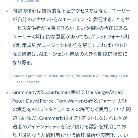
— The Decoder
問題の核心は技術的な不正アクセスではなく、「ユーザー
が自分のアカウントをAIエージェントに委任することをサ
ービス提供者が拒否できるか」という権限の所在にある。
ユーザーの明示的な意図があっても、プラットフォーム側
の利用規約がエージェント委任を禁じていればアウトと
なる構造は、AIエージェント普及の大きな制度的障壁に
なり得る。
Amazon gets court order blocking Perplexity’s AI shopping agent
— The Decoder
GrammarlyがSuperhuman機能でThe VergeのNilay
Patel、David Pierce、Tom Warrenら著名ジャーナリスト
の実名をAIエディタとして本人の許可なく使用していた問
題も同根だ。GrammarlyはオプトアウトしなければAIが
著者のアイデンティティを使い続ける設計を採用してお
り、「同意なき人格利用」という倫理問題が表面化してい