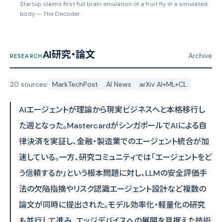
Startup claims first full brain emulation of a fruit fly in a simulated
body
— The Decoder
AI研究・論文
Archive
RESEARCH
20 sources
|
MarkTechPost
AI News
arXiv AI+ML+CL
AIエージェントが理論から現実ビジネスへと本格移行し
た週となった。MastercardがシンガポールでAIによる自
律決済を実証し、金融・製造業でのエージェント統合が加
速している。一方、研究コミュニティでは「エージェントをど
う信頼するか」という根本問題に対し、LLMの安全評価手
法の欠陥指摘やリスク認識エージェント設計など複数の
論文が同時に提出された。モデル効率化・軽量化の研究
も並行して進み、エッジデバイスへの展開を見据えた技術