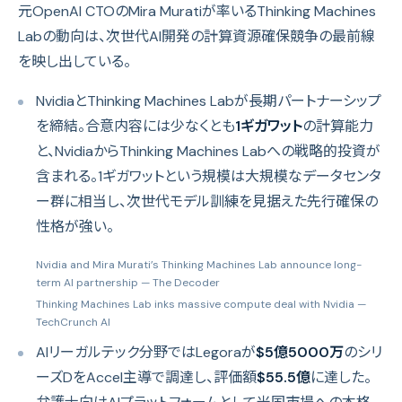
元OpenAI CTOのMira Muratiが率いるThinking Machines
Labの動向は、次世代AI開発の計算資源確保競争の最前線
を映し出している。
NvidiaとThinking Machines Labが長期パートナーシップ
を締結。合意内容には少なくとも
1ギガワット
の計算能力
と、NvidiaからThinking Machines Labへの戦略的投資が
含まれる。1ギガワットという規模は大規模なデータセンタ
ー群に相当し、次世代モデル訓練を見据えた先行確保の
性格が強い。
Nvidia and Mira Murati’s Thinking Machines Lab announce long-
term AI partnership
— The Decoder
Thinking Machines Lab inks massive compute deal with Nvidia
—
TechCrunch AI
AIリーガルテック分野ではLegoraが
$5億5000万
のシリ
ーズDをAccel主導で調達し、評価額
$55.5億
に達した。