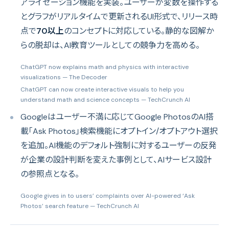
アライゼーション機能を実装。ユーザーが変数を操作する
とグラフがリアルタイムで更新されるUI形式で、リリース時
点で
70以上
のコンセプトに対応している。静的な図解か
らの脱却は、AI教育ツールとしての競争力を高める。
ChatGPT now explains math and physics with interactive
visualizations
— The Decoder
ChatGPT can now create interactive visuals to help you
understand math and science concepts
— TechCrunch AI
Googleはユーザー不満に応じてGoogle PhotosのAI搭
載「Ask Photos」検索機能にオプトイン/オプトアウト選択
を追加。AI機能のデフォルト強制に対するユーザーの反発
が企業の設計判断を変えた事例として、AIサービス設計
の参照点となる。
Google gives in to users’ complaints over AI-powered ‘Ask
Photos’ search feature
— TechCrunch AI