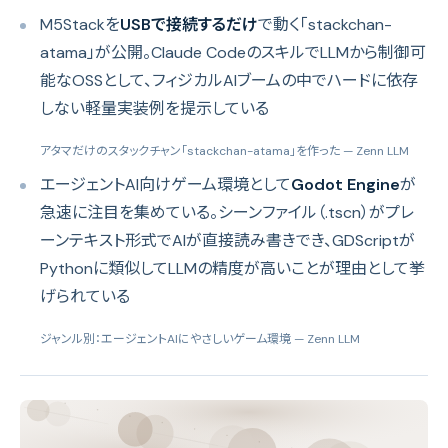
M5Stackを
USBで接続するだけ
で動く「stackchan-
atama」が公開。Claude CodeのスキルでLLMから制御可
能なOSSとして、フィジカルAIブームの中でハードに依存
しない軽量実装例を提示している
アタマだけのスタックチャン「stackchan-atama」を作った
— Zenn LLM
エージェントAI向けゲーム環境として
Godot Engine
が
急速に注目を集めている。シーンファイル（.tscn）がプレ
ーンテキスト形式でAIが直接読み書きでき、GDScriptが
Pythonに類似してLLMの精度が高いことが理由として挙
げられている
ジャンル別：エージェントAIにやさしいゲーム環境
— Zenn LLM