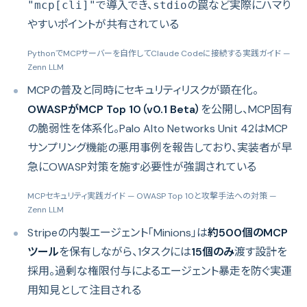
で導入でき、
の罠など実際にハマり
"mcp[cli]"
stdio
やすいポイントが共有されている
PythonでMCPサーバーを自作してClaude Codeに接続する実践ガイド
—
Zenn LLM
MCPの普及と同時にセキュリティリスクが顕在化。
OWASPがMCP Top 10（v0.1 Beta）
を公開し、MCP固有
の脆弱性を体系化。Palo Alto Networks Unit 42はMCP
サンプリング機能の悪用事例を報告しており、実装者が早
急にOWASP対策を施す必要性が強調されている
MCPセキュリティ実践ガイド — OWASP Top 10と攻撃手法への対策
—
Zenn LLM
Stripeの内製エージェント「Minions」は
約500個のMCP
ツール
を保有しながら、1タスクには
15個のみ
渡す設計を
採用。過剰な権限付与によるエージェント暴走を防ぐ実運
用知見として注目される