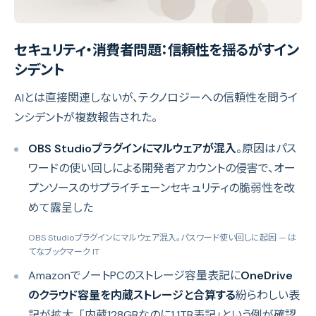
セキュリティ・消費者問題：信頼性を揺るがすイン
シデント
AIとは直接関連しないが、テクノロジーへの信頼性を問うイ
ンシデントが複数報告された。
OBS Studioプラグインにマルウェアが混入
。原因はパス
ワードの使い回しによる開発者アカウントの侵害で、オー
プンソースのサプライチェーンセキュリティの脆弱性を改
めて露呈した
OBS Studioプラグインにマルウェア混入。パスワード使い回しに起因
— は
てなブックマーク IT
AmazonでノートPCのストレージ容量表記に
OneDrive
のクラウド容量を内蔵ストレージと合算する
紛らわしい表
記が拡大。「内蔵128GBなのに1.1TB表記」という例が確認