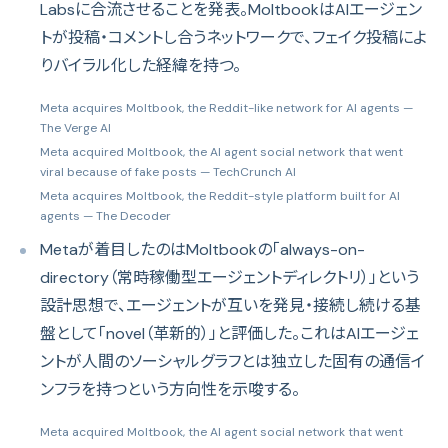
Labsに合流させることを発表。MoltbookはAIエージェン
トが投稿・コメントし合うネットワークで、フェイク投稿によ
りバイラル化した経緯を持つ。
Meta acquires Moltbook, the Reddit-like network for AI agents
—
The Verge AI
Meta acquired Moltbook, the AI agent social network that went
viral because of fake posts
— TechCrunch AI
Meta acquires Moltbook, the Reddit-style platform built for AI
agents
— The Decoder
Metaが着目したのはMoltbookの「always-on-
directory（常時稼働型エージェントディレクトリ）」という
設計思想で、エージェントが互いを発見・接続し続ける基
盤として「novel（革新的）」と評価した。これはAIエージェ
ントが人間のソーシャルグラフとは独立した固有の通信イ
ンフラを持つという方向性を示唆する。
Meta acquired Moltbook, the AI agent social network that went