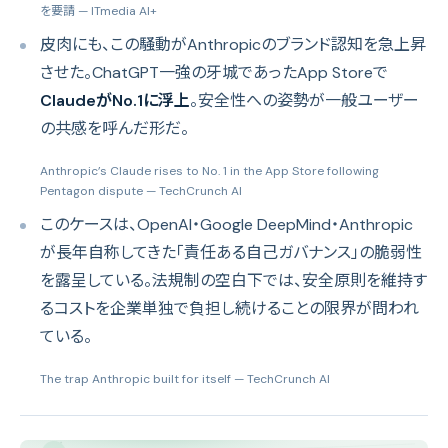
を要請
— ITmedia AI+
皮肉にも、この騒動がAnthropicのブランド認知を急上昇
させた。ChatGPT一強の牙城であったApp Storeで
ClaudeがNo.1に浮上
。安全性への姿勢が一般ユーザー
の共感を呼んだ形だ。
Anthropic’s Claude rises to No. 1 in the App Store following
Pentagon dispute
— TechCrunch AI
このケースは、OpenAI・Google DeepMind・Anthropic
が長年自称してきた「責任ある自己ガバナンス」の脆弱性
を露呈している。法規制の空白下では、安全原則を維持す
るコストを企業単独で負担し続けることの限界が問われ
ている。
The trap Anthropic built for itself
— TechCrunch AI