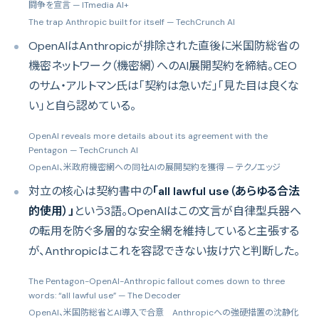
闘争を宣言
— ITmedia AI+
The trap Anthropic built for itself
— TechCrunch AI
OpenAIはAnthropicが排除された直後に米国防総省の
機密ネットワーク（機密網）へのAI展開契約を締結。CEO
のサム・アルトマン氏は「契約は急いだ」「見た目は良くな
い」と自ら認めている。
OpenAI reveals more details about its agreement with the
Pentagon
— TechCrunch AI
OpenAI、米政府機密網への同社AIの展開契約を獲得
— テクノエッジ
対立の核心は契約書中の
「all lawful use（あらゆる合法
的使用）」
という3語。OpenAIはこの文言が自律型兵器へ
の転用を防ぐ多層的な安全網を維持していると主張する
が、Anthropicはこれを容認できない抜け穴と判断した。
The Pentagon-OpenAI-Anthropic fallout comes down to three
words: “all lawful use”
— The Decoder
OpenAI、米国防総省とAI導入で合意 Anthropicへの強硬措置の沈静化