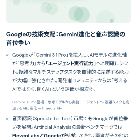
Googleの技術支配：Gemini進化と音声認識の
首位争い
Googleが「Gemini 3.1 Pro」を投入し、AIモデルの進化軸
が「思考力」から
「エージェント実行能力」
へと明確にシフ
ト。複雑なマルチステップタスクを自律的に完遂する能力
が大幅に強化された。開発者コミュニティからは「考える
AIではなく、働くAI」という評価が相次ぐ。
Gemini 3.1 Pro登場 思考モデルから実務エージェントへ、複雑タスクを完
遂するAIに進化
— ITmedia AI+
音声認識（Speech-to-Text）市場でもGoogleが首位争
いを展開。Artificial Analysisの最新ベンチマークでは
ElevenLabsとGoogleが拮抗
しており、両者がその他の