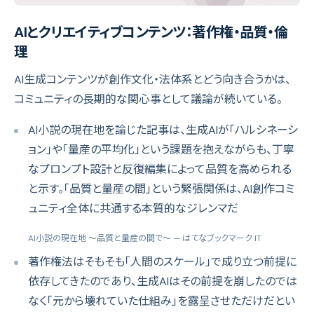
AIとクリエイティブコンテンツ：著作権・品質・倫
理
AI生成コンテンツが創作文化・法体系とどう向き合うかは、
コミュニティの長期的な関心事として議論が続いている。
AI小説の現在地を論じた記事は、生成AIが「ハルシネーシ
ョン」や「量産の平均化」という課題を抱えながらも、丁寧
なプロンプト設計と反復編集によって品質を高められる
と示す。「品質と量産の間」という緊張関係は、AI創作コミ
ュニティ全体に共通する本質的なジレンマだ
AI小説の現在地 〜品質と量産の間で〜
— はてなブックマーク IT
著作権法はそもそも「人間のスケール」で成り立つ前提に
依存してきたのであり、生成AIはその前提を崩したのでは
なく「元から壊れていた仕組み」を露呈させただけだとい