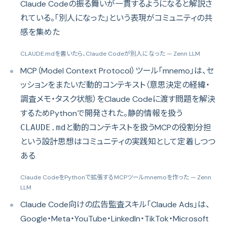
Claude Codeの振る舞いが一貫するようになると解説さ
れている。「別人になった」という表現がコミュニティの共
感を集めた
CLAUDE.mdを書いたら、Claude Codeが別人になった
— Zenn LLM
MCP（Model Context Protocol）ツール「mnemo」は、セ
ッションをまたいだ動的コンテキスト（意思決定の経緯・
調査メモ・タスク状態）をClaude Codeに渡す問題を解決
するためPythonで開発された。静的情報を扱う
と動的コンテキストを扱うMCPの役割分担
CLAUDE.md
という設計思想はコミュニティの実践知として定着しつつ
ある
Claude CodeをPythonで拡張するMCPツールmnemoを作った
— Zenn
LLM
Claude Code向けの広告監査スキル「Claude Ads」は、
Google・Meta・YouTube・LinkedIn・TikTok・Microsoft