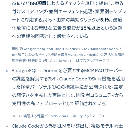
Adsなど
186項目
にわたるチェックを無料で提供し、重み
付けスコアリング・並列エージェント処理・業界別テンプレ
ートに対応する。ボット由来の無効クリックが
5.1%
、最適
化放置による無駄な広告費浪費が
25%以上
という課題
への実践的回答として設計されている
無料でGoogle・Meta・YouTube・LinkedIn・TikTok・Microsoft Adsなど
186項目にわたるチェック機能を備えたClaude Code向けの包括的な有料
広告監査・最適化スキル「Claude Ads」
— はてなブックマーク IT
PostgreSQL + Dockerを必要とするMCP RAGサーバー
の課題を解消するため、Claude CodeのSkills機能を活用
した軽量パーソナルRAGの構築手法が公開された。設定
の簡便さを重視した実装として、開発者コミュニティから
実用性の高いアプローチとして評価されている
Skillsで実現する軽量パーソナルRAG
— はてなブックマーク IT
Claude Codeから外部LLMを呼び出し、複数モデル同士