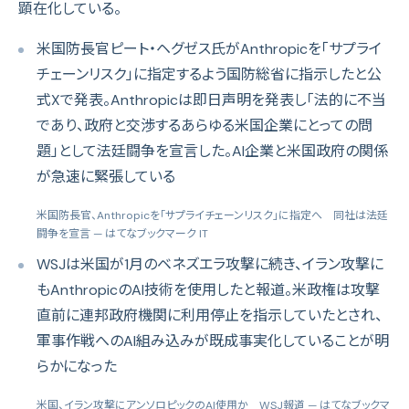
顕在化している。
米国防長官ピート・ヘグゼス氏がAnthropicを「サプライ
チェーンリスク」に指定するよう国防総省に指示したと公
式Xで発表。Anthropicは即日声明を発表し「法的に不当
であり、政府と交渉するあらゆる米国企業にとっての問
題」として法廷闘争を宣言した。AI企業と米国政府の関係
が急速に緊張している
米国防長官、Anthropicを「サプライチェーンリスク」に指定へ 同社は法廷
闘争を宣言
— はてなブックマーク IT
WSJは米国が1月のベネズエラ攻撃に続き、イラン攻撃に
もAnthropicのAI技術を使用したと報道。米政権は攻撃
直前に連邦政府機関に利用停止を指示していたとされ、
軍事作戦へのAI組み込みが既成事実化していることが明
らかになった
米国、イラン攻撃にアンソロピックのAI使用か WSJ報道
— はてなブックマ