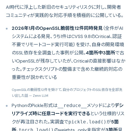
AI時代に浮上した新旧のセキュリティリスクに対し、開発者
コミュニティが実践的な対応手順を積極的に公開している。
2026年1月のOpenSSL脆弱性12件同時発見
（全件がAI
システムによる発見、うち1件はCVSS 9.8のCritical、認証
不要でリモートコード実行可能）を受け、自身の開発環境
のSSL依存を全調査した事例が公開。
4箇所中3箇所
で古
いOpenSSLが残存していたが、Criticalの直接影響はなか
った。チェックスクリプトの整備まで含めた継続的対応の
重要性が説かれている
OpenSSLの脆弱性12件を受けて、自分のプロジェクトのSSL依存を全部洗
い出した話
— Zenn LLM
PythonのPickle形式は
メソッドにより
デシ
__reduce__
リアライズ時に任意コードを実行できる
という仕様的リス
クが再注目された。実調査で
が
5箇
pickle.load()
所
、
のweights_only未指定が
3箇所
見
torch.load()