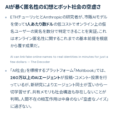
AIが暴く匿名性の幻想とボット社会の空虚さ
ETHチューリッヒとAnthropicの研究者が、市販AIモデル
を使って
1人あたり数ドル
の低コストでオンライン上の仮
名ユーザーの実名を数分で特定できることを実証。これ
はオンライン匿名性に関するこれまでの基本前提を根底
から覆す成果だ。
AI can link fake online names to real identities in minutes for just a
few dollars
— The Decoder
「AI社会」を標榜するプラットフォーム「Moltbook」では、
260万以上のAIエージェント
が投稿・コメント・投票を行
っているが、新研究によりエージェント同士が互いから一
切学習せず、共有メモリも社会構造も存在しないことが
判明。人間不在の相互作用は中身のない「空虚なノイズ」
に過ぎない。