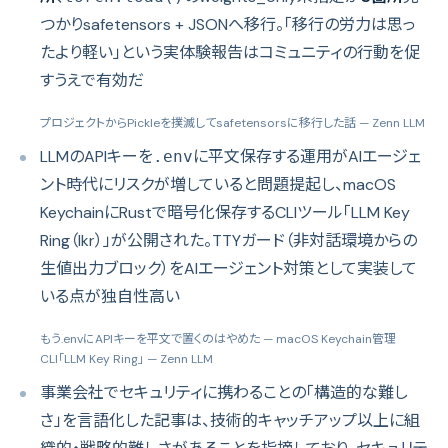
つかりsafetensors + JSONへ移行。「移行の労力は思っ
たより軽い」という実体験報告はコミュニティの行動を促
すうえで有効だ
プロジェクトからPickleを撲滅してsafetensorsに移行した話
— Zenn LLM
LLMのAPIキーを
に平文保存する運用がAIエージェ
.env
ント時代にリスクが増していると問題提起し、macOS
KeychainにRustで暗号化保存するCLIツール「LLM Key
Ring（lkr）」が公開された。TTYガード（非対話環境からの
生値出力ブロック）をAIエージェント対策として実装して
いる点が独自性高い
もう.envにAPIキーを平文で置くのはやめた — macOS Keychain管理
CLI「LLM Key Ring」
— Zenn LLM
事業会社でセキュリティに携わることの「構造的な難し
さ」を言語化した記事は、技術的キャッチアップ以上に組