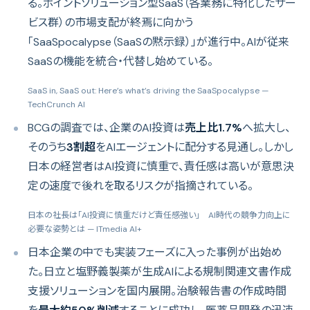
る。ポイントソリューション型SaaS（各業務に特化したサー
ビス群）の市場支配が終焉に向かう
「SaaSpocalypse（SaaSの黙示録）」が進行中。AIが従来
SaaSの機能を統合・代替し始めている。
SaaS in, SaaS out: Here’s what’s driving the SaaSpocalypse
—
TechCrunch AI
BCGの調査では、企業のAI投資は
売上比1.7%
へ拡大し、
そのうち
3割超
をAIエージェントに配分する見通し。しかし
日本の経営者はAI投資に慎重で、責任感は高いが意思決
定の速度で後れを取るリスクが指摘されている。
日本の社長は「AI投資に慎重だけど責任感強い」 AI時代の競争力向上に
必要な姿勢とは
— ITmedia AI+
日本企業の中でも実装フェーズに入った事例が出始め
た。日立と塩野義製薬が生成AIによる規制関連文書作成
支援ソリューションを国内展開。治験報告書の作成時間