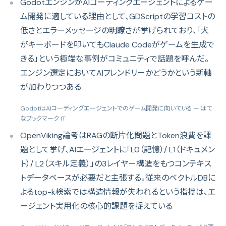
GodotエンジンがAIコーディングエージェントによるゲー
ム開発に適している理由として、GDScriptの学習コストの
低さとエラーメッセージの明瞭さが挙げられており、「犬
がキーボードを叩いてもClaude Codeがゲームを生成で
きる」という極端な事例がコミュニティで話題を呼んだ。
エンジン選定においてAIフレンドリーかどうかという新軸
が加わりつつある
GodotはAIコーディングエージェントでのゲーム開発に向いている
— はて
なブックマーク IT
OpenViking論考はRAGの断片化問題とToken浪費を課
題として挙げ、AIエージェントに「L0（記憶）/ L1（ドキュメン
ト）/ L2（スキル定義）」の3レイヤー構造をもつコンテキス
トデータベースが必要だと主張する。従来のベクトルDBに
よるtop-k検索では構造情報が失われるという指摘は、エ
ージェント実用化の核心的課題を捉えている