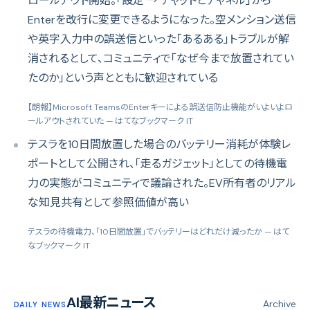
ロールアウト開始。「設定 → チャットとチャネル」から
Enterを改行に変更できるようになった。空メンション送信
や英字入力中の誤送信といった「あるある」トラブルが解
消されるとして、コミュニティで「なぜ今まで放置されてい
たのか」という声とともに歓迎されている
【朗報】Microsoft TeamsのEnterキーによる誤送信防止機能がいよいよロ
ールアウトされていた
— はてなブックマーク IT
テスラを10日間放置した場合のバッテリー消耗が体験レ
ポートとして公開され、「走るガジェット」としての待機電
力の実態がコミュニティで議論された。EV所有者のリアル
な知見共有として参照価値が高い
テスラの待機電力、「10日間放置」でバッテリーはどれだけ減ったか
— はて
なブックマーク IT
AI最新ニュース
Archive
DAILY NEWS