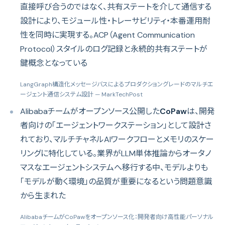
直接呼び合うのではなく、共有ステートを介して通信する
設計により、モジュール性・トレーサビリティ・本番運用耐
性を同時に実現する。ACP（Agent Communication
Protocol）スタイルのログ記録と永続的共有ステートが
鍵概念となっている
LangGraph構造化メッセージバスによるプロダクショングレードのマルチエ
ージェント通信システム設計
— MarkTechPost
Alibabaチームがオープンソース公開した
CoPaw
は、開発
者向けの「エージェントワークステーション」として設計さ
れており、マルチチャネルAIワークフローとメモリのスケー
リングに特化している。業界がLLM単体推論からオータノ
マスなエージェントシステムへ移行する中、モデルよりも
「モデルが動く環境」の品質が重要になるという問題意識
から生まれた
AlibabaチームがCoPawをオープンソース化：開発者向け高性能パーソナル