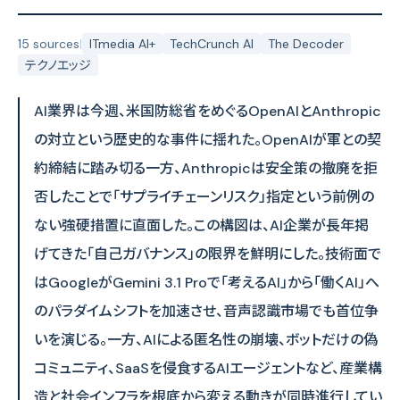
15 sources
|
ITmedia AI+
TechCrunch AI
The Decoder
テクノエッジ
AI業界は今週、米国防総省をめぐるOpenAIとAnthropic
の対立という歴史的な事件に揺れた。OpenAIが軍との契
約締結に踏み切る一方、Anthropicは安全策の撤廃を拒
否したことで「サプライチェーンリスク」指定という前例の
ない強硬措置に直面した。この構図は、AI企業が長年掲
げてきた「自己ガバナンス」の限界を鮮明にした。技術面で
はGoogleがGemini 3.1 Proで「考えるAI」から「働くAI」へ
のパラダイムシフトを加速させ、音声認識市場でも首位争
いを演じる。一方、AIによる匿名性の崩壊、ボットだけの偽
コミュニティ、SaaSを侵食するAIエージェントなど、産業構
造と社会インフラを根底から変える動きが同時進行してい