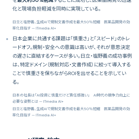
を
最大約50%削減
することに成功し、医薬品開発の迅速
化と現場負担軽減を同時に実現している。
日立と塩野義、生成AIで規制文書作成を最大50％短縮 医薬品開発の効
率化目指す
— ITmedia AI+
日本企業に共通する課題は「慎重さ」と「スピード」のトレ
ードオフ。規制・安全への意識は高いが、それが意思決定
の遅さに直結するケースが多い。日立・塩野義の成功事例
は、特定ドメイン（規制対応・文書作成）に絞って導入する
ことで慎重さを保ちながらROIを出せることを示してい
る。
日本の社長は「AI投資に慎重だけど責任感強い」 AI時代の競争力向上に
必要な姿勢とは
— ITmedia AI+
日立と塩野義、生成AIで規制文書作成を最大50％短縮 医薬品開発の効
率化目指す
— ITmedia AI+