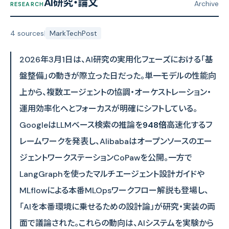
AI研究・論文
Archive
RESEARCH
4 sources
|
MarkTechPost
2026年3月1日は、AI研究の実用化フェーズにおける「基
盤整備」の動きが際立った日だった。単一モデルの性能向
上から、複数エージェントの協調・オーケストレーション・
運用効率化へとフォーカスが明確にシフトしている。
GoogleはLLMベース検索の推論を
948倍
高速化するフ
レームワークを発表し、Alibabaはオープンソースのエー
ジェントワークステーションCoPawを公開。一方で
LangGraphを使ったマルチエージェント設計ガイドや
MLflowによる本番MLOpsワークフロー解説も登場し、
「AIを本番環境に乗せるための設計論」が研究・実装の両
面で議論された。これらの動向は、AIシステムを実験から