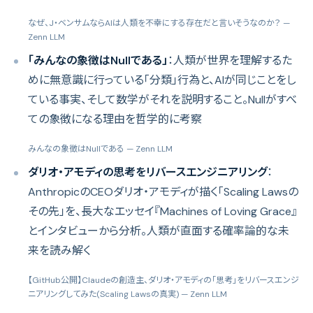
なぜ、J・ベンサムならAIは人類を不幸にする存在だと言いそうなのか？
—
Zenn LLM
「みんなの象徴はNullである」
：人類が世界を理解するた
めに無意識に行っている「分類」行為と、AIが同じことをし
ている事実、そして数学がそれを説明すること。Nullがすべ
ての象徴になる理由を哲学的に考察
みんなの象徴はNullである
— Zenn LLM
ダリオ・アモディの思考をリバースエンジニアリング
：
AnthropicのCEOダリオ・アモディが描く「Scaling Lawsの
その先」を、長大なエッセイ『Machines of Loving Grace』
とインタビューから分析。人類が直面する確率論的な未
来を読み解く
【GitHub公開】Claudeの創造主、ダリオ・アモディの「思考」をリバースエンジ
ニアリングしてみた(Scaling Lawsの真実)
— Zenn LLM