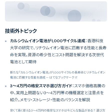
技術外トピック
カルシウムイオン電池が1,000サイクル達成
：香港科技
大学の研究で、リチウムイオン電池に匹敵する性能と長寿
命を実現。資源の希少性とコスト問題を解決する次世代
電池として期待
新たな「カルシウムイオン電池」が1,000サイクルの長寿命とリチウムイオン
電池に匹敵する性能を達成
— はてなブックマーク IT
3〜4万円の格安スマホ選び方ガイド
：スマホ価格高騰の
中、実用上問題ない3〜4万円帯の機種選定と注意点を
紹介。メモリ・ストレージ・性能のバランスを解説
安くて長く使える3～4万円の格安なスマホは今どんな製品がある？ 選び方