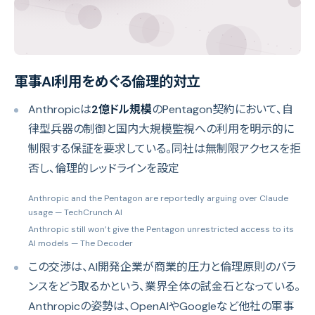
軍事AI利用をめぐる倫理的対立
Anthropicは
2億ドル規模
のPentagon契約において、自
律型兵器の制御と国内大規模監視への利用を明示的に
制限する保証を要求している。同社は無制限アクセスを拒
否し、倫理的レッドラインを設定
Anthropic and the Pentagon are reportedly arguing over Claude
usage
— TechCrunch AI
Anthropic still won’t give the Pentagon unrestricted access to its
AI models
— The Decoder
この交渉は、AI開発企業が商業的圧力と倫理原則のバラ
ンスをどう取るかという、業界全体の試金石となっている。
Anthropicの姿勢は、OpenAIやGoogleなど他社の軍事