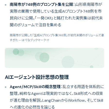
南陽市が748例のプロンプト集を公開
：山形県南陽市が
実際の業務で使用している生成AIプロンプト748例を市
民向けに公開。「一発OK!!」と銘打たれた実例集は前代未
聞のボリュームで注目を集める
南陽市が公開した「生成AIプロンプト集748例」が前代未聞のボリュームで凄
すぎた
— はてなブックマーク IT
AIエージェント設計思想の整理
Agent/MCP/Skillの概念整理
：乱立する用語を体系的に
整理。純粋なAgentは現実的ではなく、Skill形式への収束
が進む理由を解説。LangChainからWorkflow、そしてSkill
への進化の必然性を論じる