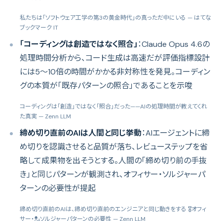
私たちは「ソフトウェア工学の第3の黄金時代」の真っただ中にいる
— はてな
ブックマーク IT
「コーディングは創造ではなく照合」
：Claude Opus 4.6の
処理時間分析から、コード生成は高速だが評価指標設計
には5〜10倍の時間がかかる非対称性を発見。コーディン
グの本質が「既存パターンの照合」であることを示唆
コーディングは「創造」ではなく「照合」だった——AIの処理時間が教えてくれ
た真実
— Zenn LLM
締め切り直前のAIは人間と同じ挙動
：AIエージェントに締
め切りを認識させると品質が落ち、レビューステップを省
略して成果物を出そうとする。人間の「締め切り前の手抜
き」と同じパターンが観測され、オフィサー・ソルジャーパ
ターンの必要性が提起
締め切り直前のAIは、締め切り直前のエンジニアと同じ動きをする 🎖オフィ
サー・💂ソルジャーパターンの必要性
— Zenn LLM