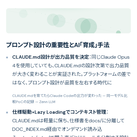
プロンプト設計の重要性とAI「育成」手法
CLAUDE.md設計が出力品質を決定
：同じClaude Opus
4を使用していても、CLAUDE.mdの設計次第で出力品質
が大きく変わることが実証された。プラットフォームの差で
はなく、プロンプト設計が品質を左右する時代に
CLAUDE.mdを育てたらClaude Codeの出力が変わった — 同一モデル比
較PoCの記録
— Zenn LLM
仕様駆動×Lazy Loadingでコンテキスト管理
：
CLAUDE.mdは軽量に保ち、仕様書をdocs/に分離して
DOC_INDEX.md経由でオンデマンド読み込