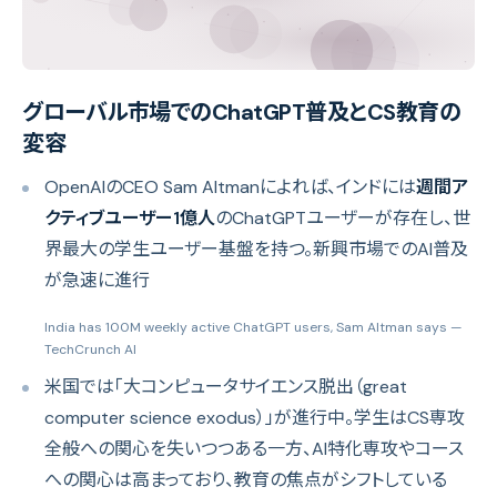
グローバル市場でのChatGPT普及とCS教育の
変容
OpenAIのCEO Sam Altmanによれば、インドには
週間ア
クティブユーザー1億人
のChatGPTユーザーが存在し、世
界最大の学生ユーザー基盤を持つ。新興市場でのAI普及
が急速に進行
India has 100M weekly active ChatGPT users, Sam Altman says
—
TechCrunch AI
米国では「大コンピュータサイエンス脱出（great
computer science exodus）」が進行中。学生はCS専攻
全般への関心を失いつつある一方、AI特化専攻やコース
への関心は高まっており、教育の焦点がシフトしている