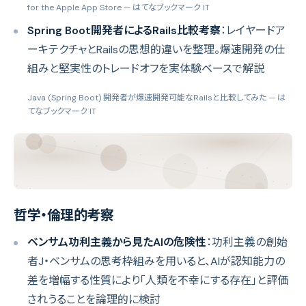
for the Apple App Store
— はてなブックマーク IT
Spring Boot開発者によるRails比較考察
：レイヤードア
ーキテクチャとRailsの思想的違いを整理。爆速開発の仕
組みと堅実性のトレードオフを実体験ベースで解説
Java (Spring Boot) 開発者が爆速開発可能なRailsと比較してみた
— は
てなブックマーク IT
哲学・倫理的考察
ベンサム功利主義から見たAIの危険性
：功利主義の創始
者J・ベンサムの思考枠組みを用いると、AIが認知能力の
差を増幅する性質により「人類を不幸にする存在」と評価
されうることを論理的に検討