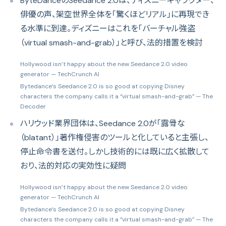
ByteDanceのSeedance 2.0は、ディズニーキャラクター、
俳優の声、架空世界全体を「驚くほどリアル」に再現でき
る水準に到達。ディズニーはこれを「バーチャル強盗
（virtual smash-and-grab）」と呼び、法的措置を検討
Hollywood isn’t happy about the new Seedance 2.0 video
generator
— TechCrunch AI
Bytedance’s Seedance 2.0 is so good at copying Disney
characters the company calls it a “virtual smash-and-grab”
— The
Decoder
ハリウッド業界団体は、Seedance 2.0が「露骨な
（blatant）」著作権侵害のツールと化していると主張し、
停止命令書を送付。しかし技術的には既に広く拡散して
おり、法的対応の実効性に疑問
Hollywood isn’t happy about the new Seedance 2.0 video
generator
— TechCrunch AI
Bytedance’s Seedance 2.0 is so good at copying Disney
characters the company calls it a “virtual smash-and-grab”
— The