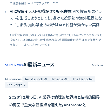
の注意も紹介
— はてなブックマーク IT
AIに投票イラストを描かせても不適切
：AIで投票所のイラ
ストを生成しようとしても、透けた投票箱や海外風景にな
ってしまう。撮影禁止の場所はAIで代替が効かない実例
AIに『投票の様子のイラスト』を描いてもらおうとしているが、どうあがいても
投票として不適切な絵しか生成されない「撮影禁止の場所はAIで代替が効
かない」
— はてなブックマーク IT
AI最新ニュース
Archive
DAILY NEWS
14 sources
|
TechCrunch AI
ITmedia AI+
The Decoder
The Verge AI
2026年2月15日、AI業界は倫理的境界線と技術的限界
の両面で重大な転換点を迎えた。Anthropicと