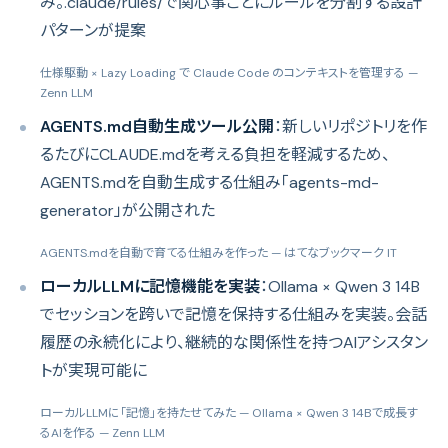
み。.claude/rules/で関心事ごとにルールを分割する設計
パターンが提案
仕様駆動 × Lazy Loading で Claude Code のコンテキストを管理する
—
Zenn LLM
AGENTS.md自動生成ツール公開
：新しいリポジトリを作
るたびにCLAUDE.mdを考える負担を軽減するため、
AGENTS.mdを自動生成する仕組み「agents-md-
generator」が公開された
AGENTS.mdを自動で育てる仕組みを作った
— はてなブックマーク IT
ローカルLLMに記憶機能を実装
：Ollama × Qwen 3 14B
でセッションを跨いで記憶を保持する仕組みを実装。会話
履歴の永続化により、継続的な関係性を持つAIアシスタン
トが実現可能に
ローカルLLMに「記憶」を持たせてみた — Ollama × Qwen 3 14Bで成長す
るAIを作る
— Zenn LLM