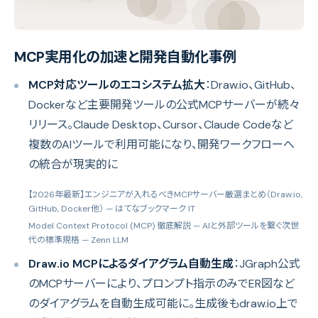
MCP実用化の加速と開発自動化事例
MCP対応ツールのエコシステム拡大
：Draw.io、GitHub、
Dockerなど主要開発ツールの公式MCPサーバーが続々
リリース。Claude Desktop、Cursor、Claude Codeなど
複数のAIツールで利用可能になり、開発ワークフローへ
の統合が現実的に
【2026年最新】エンジニアが入れるべきMCPサーバー厳選まとめ（Draw.io,
GitHub, Docker他）
— はてなブックマーク IT
Model Context Protocol (MCP) 徹底解説 — AIと外部ツールを繋ぐ次世
代の標準規格
— Zenn LLM
Draw.io MCPによるダイアグラム自動生成
：JGraph公式
のMCPサーバーにより、プロンプト指示のみでER図など
のダイアグラムを自動生成可能に。生成後もdraw.io上で