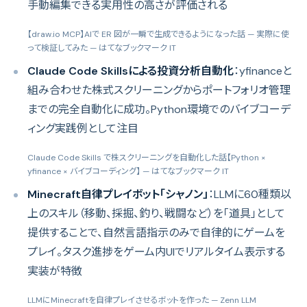
手動編集できる実用性の高さが評価される
【draw.io MCP】AIで ER 図が一瞬で生成できるようになった話 — 実際に使
って検証してみた
— はてなブックマーク IT
Claude Code Skillsによる投資分析自動化
：yfinanceと
組み合わせた株式スクリーニングからポートフォリオ管理
までの完全自動化に成功。Python環境でのバイブコーデ
ィング実践例として注目
Claude Code Skills で株スクリーニングを自動化した話【Python ×
yfinance × バイブコーディング】
— はてなブックマーク IT
Minecraft自律プレイボット「シャノン」
：LLMに60種類以
上のスキル（移動、採掘、釣り、戦闘など）を「道具」として
提供することで、自然言語指示のみで自律的にゲームを
プレイ。タスク進捗をゲーム内UIでリアルタイム表示する
実装が特徴
LLMにMinecraftを自律プレイさせるボットを作った
— Zenn LLM