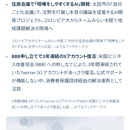
住民会議で「喧嘩をしやすくするAI」開発
：太田市の「自分
ごと化会議」で、沈黙を打破し本音の議論を促進するAI開
発プロジェクト。コロンビア大からチームみらいを経て地
域課題解決の現場へ
コロンビア大からチームみらいを経て、地元の住民会議の現場で「喧嘩をしや
すくするAI」を作っている話
— はてなブックマーク IT
BBB申し立てで3年凍結のXアカウント復活
：米国ビジネ
ス改善協会（BBB）への申し立てにより、3年間凍結されて
いたTwitter（X）アカウントがあっさり復活。公式サポート
が機能しない中、消費者保護団体経由の解決事例として
注目
3年間凍結されていたTwitter（X）アカウントがBBB（米国ビジネス改善協
会）への申し立てであっさり復活した話
— はてなブックマーク IT