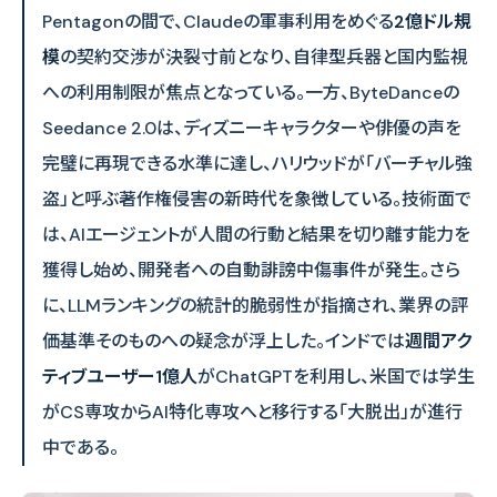
Pentagonの間で、Claudeの軍事利用をめぐる
2億ドル規
模
の契約交渉が決裂寸前となり、自律型兵器と国内監視
への利用制限が焦点となっている。一方、ByteDanceの
Seedance 2.0は、ディズニーキャラクターや俳優の声を
完璧に再現できる水準に達し、ハリウッドが「バーチャル強
盗」と呼ぶ著作権侵害の新時代を象徴している。技術面で
は、AIエージェントが人間の行動と結果を切り離す能力を
獲得し始め、開発者への自動誹謗中傷事件が発生。さら
に、LLMランキングの統計的脆弱性が指摘され、業界の評
価基準そのものへの疑念が浮上した。インドでは
週間アク
ティブユーザー1億人
がChatGPTを利用し、米国では学生
がCS専攻からAI特化専攻へと移行する「大脱出」が進行
中である。