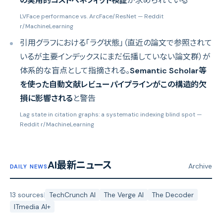
の実用的コストベネフィット検証
が求められている
LVFace performance vs. ArcFace/ResNet
— Reddit
r/MachineLearning
引用グラフにおける「ラグ状態」（直近の論文で参照されて
いるが主要インデックスにまだ伝播していない論文群）が
体系的な盲点として指摘される。
Semantic Scholar等
を使った自動文献レビューパイプラインがこの構造的欠
損に影響される
と警告
Lag state in citation graphs: a systematic indexing blind spot
—
Reddit r/MachineLearning
AI最新ニュース
Archive
DAILY NEWS
13 sources
|
TechCrunch AI
The Verge AI
The Decoder
ITmedia AI+