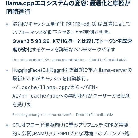
llama.cppエコシステムの変容：最適化と摩擦が
同時進行
混合KVキャッシュ量子化（例：f16+q8_0）は直感に反して
パフォーマンスを低下させることが実測で判明。
Qwen3.5 9B Q6_Kでf16均一と比較してトークン生成速
度が劣化
するケースを詳細なベンチマークが示す
Do not use mixed KV cache quantization
— Reddit r/LocalLLaMA
HuggingFaceによるggml引き継ぎに伴い、llama-serverの
最新ビルドがキャッシュを自動移行。
から
~/.cache/llama.cpp/
~/GEN-
への無断移行がユーザーから批判
AI/hf_cache/hub
を受けた
Breaking change in llama-server?
— Reddit r/LocalLLaMA
CPUオフロード環境向けに重みプリフェッチのPRが実験
的に公開。RAMリッチ・GPUプアな環境でのプロンプト処