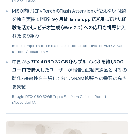
r/LocalLLaMA
MI50向けにPyTorchのFlash Attentionが使えない問題
を独自実装で回避。
9ヶ月間llama.cppで運用してきた経
験を活かし、ビデオ生成（Wan 2.2）への応用も視野
に入
れた取り組み
Built a simple PyTorch flash-attention alternative for AMD GPUs
—
Reddit r/LocalLLaMA
中国から
RTX 4080 32GB（トリプルファン）を約1,300
ユーロで購入
したユーザーが報告。正規流通品と同等の
動作・静粛性を主張しており、VRAM拡張への需要の高さ
を象徴
Bought RTX4080 32GB Triple Fan from China
— Reddit
r/LocalLLaMA