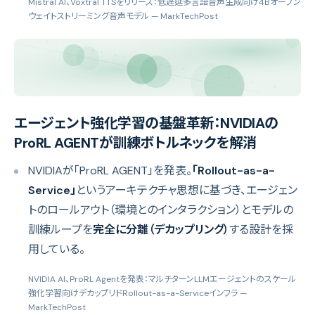
Mistral AI、Voxtral TTSをリリース：低遅延多言語音声生成向け4Bオープン
ウェイトストリーミング音声モデル
— MarkTechPost
エージェント強化学習の基盤革新：NVIDIAの
ProRL AGENTが訓練ボトルネックを解消
NVIDIAが「ProRL AGENT」を発表。
「Rollout-as-a-
Service」
というアーキテクチャ思想に基づき、エージェン
トのロールアウト（環境とのインタラクション）とモデルの
訓練ループを
完全に分離（デカップリング）
する設計を採
用している。
NVIDIA AI、ProRL Agentを発表：マルチターンLLMエージェントのスケール
強化学習向けデカップリドRollout-as-a-Serviceインフラ
—
MarkTechPost