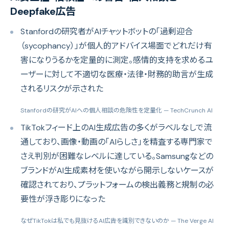
Deepfake広告
Stanfordの研究者がAIチャットボットの「過剰迎合
（sycophancy）」が個人的アドバイス場面でどれだけ有
害になりうるかを定量的に測定。感情的支持を求めるユ
ーザーに対して不適切な医療・法律・財務的助言が生成
されるリスクが示された
Stanfordの研究がAIへの個人相談の危険性を定量化
— TechCrunch AI
TikTokフィード上のAI生成広告の多くがラベルなしで流
通しており、画像・動画の「AIらしさ」を精査する専門家で
さえ判別が困難なレベルに達している。Samsungなどの
ブランドがAI生成素材を使いながら開示しないケースが
確認されており、プラットフォームの検出義務と規制の必
要性が浮き彫りになった
なぜTikTokは私でも見抜けるAI広告を識別できないのか
— The Verge AI