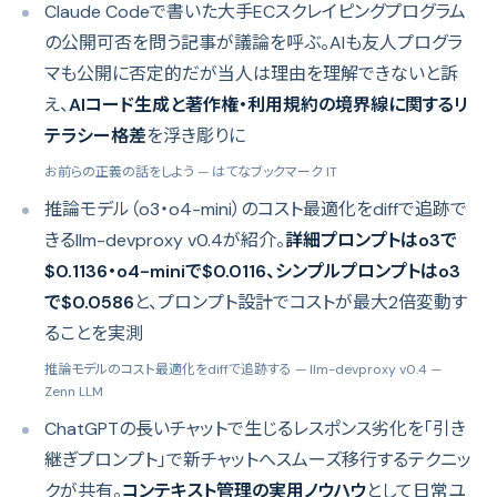
Claude Codeで書いた大手ECスクレイピングプログラム
の公開可否を問う記事が議論を呼ぶ。AIも友人プログラ
マも公開に否定的だが当人は理由を理解できないと訴
え、
AIコード生成と著作権・利用規約の境界線に関するリ
テラシー格差
を浮き彫りに
お前らの正義の話をしよう
— はてなブックマーク IT
推論モデル（o3・o4-mini）のコスト最適化をdiffで追跡で
きるllm-devproxy v0.4が紹介。
詳細プロンプトはo3で
$0.1136・o4-miniで$0.0116、シンプルプロンプトはo3
で$0.0586
と、プロンプト設計でコストが最大2倍変動す
ることを実測
推論モデルのコスト最適化をdiffで追跡する — llm-devproxy v0.4
—
Zenn LLM
ChatGPTの長いチャットで生じるレスポンス劣化を「引き
継ぎプロンプト」で新チャットへスムーズ移行するテクニッ
クが共有。
コンテキスト管理の実用ノウハウ
として日常ユ