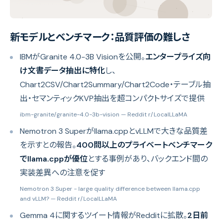
新モデルとベンチマーク：品質評価の難しさ
IBMがGranite 4.0-3B Visionを公開。
エンタープライズ向
け文書データ抽出に特化
し、
Chart2CSV/Chart2Summary/Chart2Code・テーブル抽
出・セマンティックKVP抽出を超コンパクトサイズで提供
ibm-granite/granite-4.0-3b-vision
— Reddit r/LocalLLaMA
Nemotron 3 Superがllama.cppとvLLMで大きな品質差
を示すとの報告。
400問以上のプライベートベンチマーク
でllama.cppが優位
とする事例があり、バックエンド間の
実装差異への注意を促す
Nemotron 3 Super - large quality difference between llama.cpp
and vLLM?
— Reddit r/LocalLLaMA
Gemma 4に関するツイート情報がRedditに拡散。
2日前