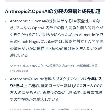
AnthropicとOpenAIの分裂の深層と成長軌道
AnthropicとOpenAIの分裂は単なる「AI安全性への懸
念」ではなく、OpenAI内部での権力闘争と個人的対立が
引き金だったことが明らかになった。Sam Altman伝記作
家のKeach Hageyによる報告は、戦略的対立と人間関係
の亀裂がいかに業界最大級の企業分裂を生んだかを詳
述している
AnthropicはOpenAIの「タバコ産業的アプローチ」への解毒剤と自認
—
The Decoder
AnthropicのClaude有料サブスクリプションは
今年に入
り2倍以上
に増加。推定ユーザー数は
1,800万〜3,000
万人
の幅があるが、急成長の勢いは明確で、消費者市場
での存在感が急拡大している
AnthropicのClaudeは有料ユーザーで急増中
— TechCrunch AI