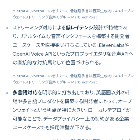
Mistral AI、Voxtral TTSをリリース：低遅延多言語音声生成向け4Bオープン
ウェイトストリーミング音声モデル
— MarkTechPost
ストリーミング対応による
低レイテンシ
設計が特徴であ
り、リアルタイムな音声インタフェースを構築する開発者
ユースケースを直接狙い打ちにしている。ElevenLabsや
OpenAI Voice APIといったプロプライエタリな音声APIへ
の直接的な対抗馬として位置づけられる。
Mistral AI、Voxtral TTSをリリース：低遅延多言語音声生成向け4Bオープン
ウェイトストリーミング音声モデル
— MarkTechPost
多言語対応
を明示的に打ち出しており、英語圏以外の市
場や多言語プロダクトを構築する開発者にとって、オープ
ンウェイトという利点が特に大きい。ローカルデプロイが
可能なことで、データプライバシー上の制約がある企業
ユースケースでも採用障壁が下がる。