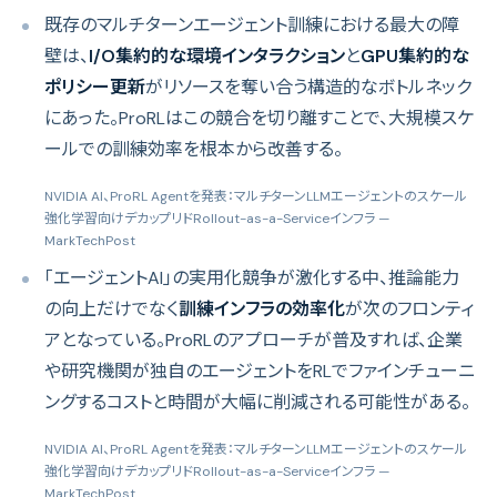
既存のマルチターンエージェント訓練における最大の障
壁は、
I/O集約的な環境インタラクション
と
GPU集約的な
ポリシー更新
がリソースを奪い合う構造的なボトルネック
にあった。ProRLはこの競合を切り離すことで、大規模スケ
ールでの訓練効率を根本から改善する。
NVIDIA AI、ProRL Agentを発表：マルチターンLLMエージェントのスケール
強化学習向けデカップリドRollout-as-a-Serviceインフラ
—
MarkTechPost
「エージェントAI」の実用化競争が激化する中、推論能力
の向上だけでなく
訓練インフラの効率化
が次のフロンティ
アとなっている。ProRLのアプローチが普及すれば、企業
や研究機関が独自のエージェントをRLでファインチューニ
ングするコストと時間が大幅に削減される可能性がある。
NVIDIA AI、ProRL Agentを発表：マルチターンLLMエージェントのスケール
強化学習向けデカップリドRollout-as-a-Serviceインフラ
—
MarkTechPost