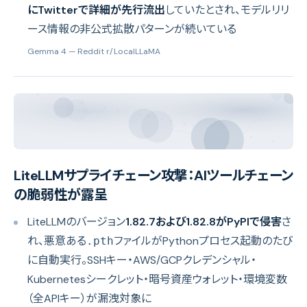
にTwitterで詳細が先行流出
していたとされ、モデルリリ
ース情報の非公式拡散パターンが続いている
Gemma 4
— Reddit r/LocalLLaMA
LiteLLMサプライチェーン攻撃：AIツールチェーン
の脆弱性が露呈
LiteLLMのバージョン
1.82.7および1.82.8がPyPIで侵害
さ
れ、悪意ある
ファイルがPythonプロセス起動のたび
.pth
に自動実行。SSHキー・AWS/GCPクレデンシャル・
Kubernetesシークレット・暗号資産ウォレット・環境変数
（全APIキー）が漏洩対象に