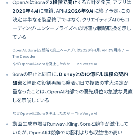
OpenAIはSoraを
2段階で廃止
する方針を発表。アプリは
2026年4月
に閉鎖、APIは
2026年9月
に終了予定。この
決定は単なる製品終了ではなく、クリエイティブAIからコ
ーディング・エンタープライズへの明確な戦略転換を示し
ている
OpenAI、Soraを2段階で廃止へ—アプリは2026年4月、APIは9月終了
—
The Decoder
なぜOpenAIはSoraを廃止したのか
— The Verge AI
Soraの廃止と同日に、
Disneyとの10億ドル規模の契約
破棄
と幹部の役割再編も発表。1日で複数の重大決定が
重なったことは、OpenAI内部での優先順位の急激な見直
しを示唆している
なぜOpenAIはSoraを廃止したのか
— The Verge AI
動画生成市場はRunway、Kling、Soraと競争が激化して
いたが、OpenAIは競争での勝利よりも収益性の高い