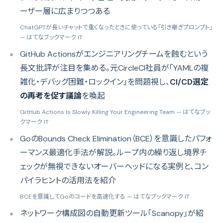
ーザー層に広まりつつある
ChatGPTが長いチャットで重くなったときに使っている「引き継ぎプロンプト」
— はてなブックマーク IT
GitHub Actionsがエンジニアリングチームを蝕むという
長文批評が注目を集める。元CircleCI社員が「YAMLの複
雑化・デバッグ困難・ロックイン」を問題視し、
CI/CD選定
の再考を促す議論
を喚起
GitHub Actions Is Slowly Killing Your Engineering Team
— はてなブッ
クマーク IT
GoのBounds Check Elimination（BCE）を意識したパフォ
ーマンス最適化手法が解説。ループ内の繰り返し境界チ
ェックが無視できないオーバーヘッドになる実例と、コン
パイラヒントの活用法を紹介
BCEを意識してGoのコードを高速化する
— はてなブックマーク IT
ネットワーク構成図の自動更新ツール「Scanopy」が紹