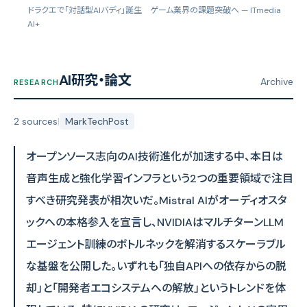
ドラクエで「対話型AIバディ」誕生 ゲーム業界の課題突破へ
— ITmedia
AI+
AI研究・論文
Archive
RESEARCH
2 sources
|
MarkTechPost
オープンソース志向のAI技術進化が加速する中、本日は
音声生成と強化学習インフラという2つの重要領域で注目
すべき研究発表が相次いだ。Mistral AIがオーディオスタ
ックへの本格参入を宣言し、NVIDIAはマルチターンLLM
エージェント訓練のボトルネックを解消するスケーラブル
な基盤を公開した。いずれも「独自APIへの依存からの脱
却」と「開発者エコシステムへの解放」というトレンドを体