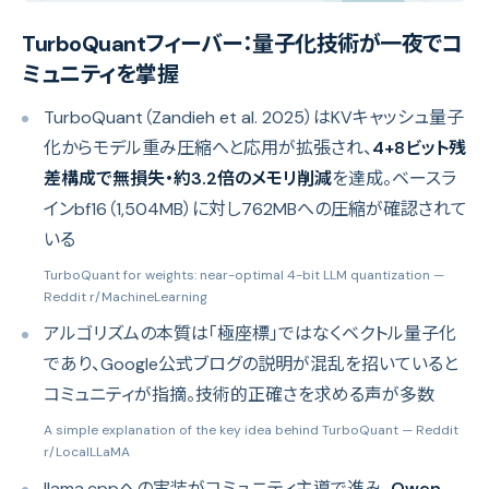
TurboQuantフィーバー：量子化技術が一夜でコ
ミュニティを掌握
TurboQuant（Zandieh et al. 2025）はKVキャッシュ量子
化からモデル重み圧縮へと応用が拡張され、
4+8ビット残
差構成で無損失・約3.2倍のメモリ削減
を達成。ベースラ
インbf16（1,504MB）に対し762MBへの圧縮が確認されて
いる
TurboQuant for weights: near-optimal 4-bit LLM quantization
—
Reddit r/MachineLearning
アルゴリズムの本質は「極座標」ではなくベクトル量子化
であり、Google公式ブログの説明が混乱を招いていると
コミュニティが指摘。技術的正確さを求める声が多数
A simple explanation of the key idea behind TurboQuant
— Reddit
r/LocalLLaMA
llama.cppへの実装がコミュニティ主導で進み、
Qwen