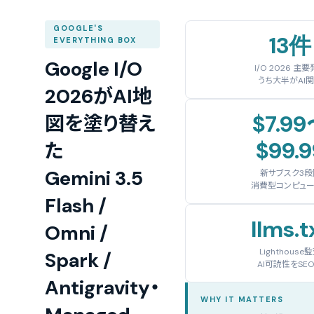
GOOGLE'S
13件
EVERYTHING BOX
Google I/O
I/O 2026 主
うち大半がAI
2026がAI地
$7.9
図を塗り替え
$99.9
た
Gemini 3.5
新サブスク3段
消費型コンピュー
Flash /
llms.t
Omni /
Lighthouse
Spark /
AI可読性をSE
Antigravity・
WHY IT MATTERS