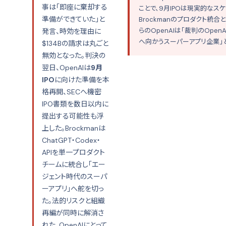
事は「即座に棄却する
ことで、9月IPOは現実的なス
準備ができていた」と
Brockmanのプロダクト統合
らのOpenAIは「裁判のOpenA
発言、時効を理由に
へ向かうスーパーアプリ企業」と
$134Bの請求は丸ごと
無効となった。判決の
翌日、OpenAIは
9月
IPO
に向けた準備を本
格再開、SECへ機密
IPO書類を数日以内に
提出する可能性も浮
上した。Brockmanは
ChatGPT・Codex・
APIを単一プロダクト
チームに統合し「エー
ジェント時代のスーパ
ーアプリ」へ舵を切っ
た。法的リスクと組織
再編が同時に解消さ
れた、OpenAIにとって