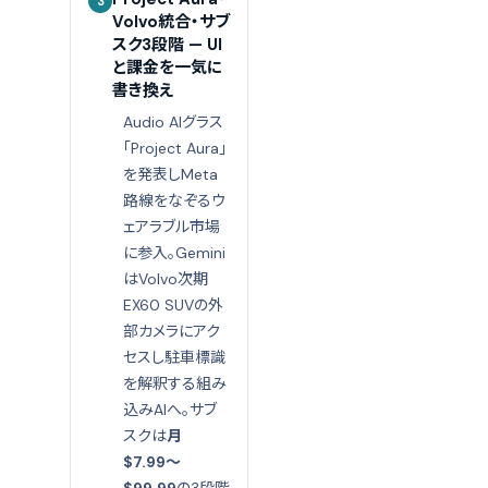
3
Volvo統合・サブ
スク3段階 — UI
と課金を一気に
書き換え
Audio AIグラス
「Project Aura」
を発表しMeta
路線をなぞるウ
ェアラブル市場
に参入。Gemini
はVolvo次期
EX60 SUVの外
部カメラにアク
セスし駐車標識
を解釈する組み
込みAIへ。サブ
スクは
月
$7.99〜