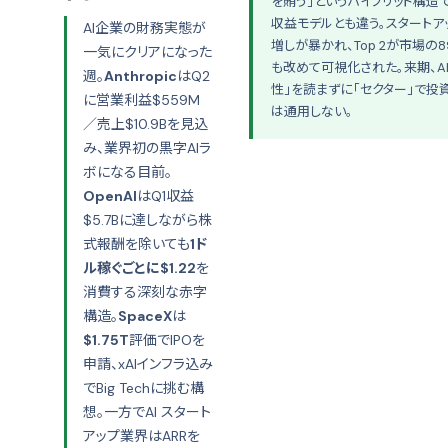
を賄う」というハイブリッド構造で、B
収益モデルとも違う。スタートア
AI企業の財務実態が
増しが暴かれ、Top 2が市場の
一気にクリアになった
も改めて可視化された。来期、A
週。
Anthropic
はQ2
性」を読まずに「セクター」で投
に営業利益$559M
は通用しない。
／売上$10.9Bを見込
み、業界初の黒字AIラ
ボになる目前。
OpenAI
はQ1収益
$5.7Bに達しながら株
式報酬を除いても
1ド
ル稼ぐごとに$1.22
を
消費する深刻な赤字
構造。
SpaceX
は
$1.75T
評価でIPOを
申請、xAIインフラ込み
でBig Techに挑む構
想。一方でAI スタート
アップ業界はARRを