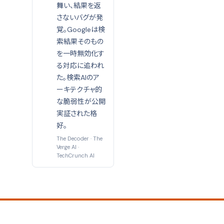
舞い、結果を返
さないバグが発
覚。Googleは検
索結果そのもの
を一時無効化す
る対応に追われ
た。検索AIのア
ーキテクチャ的
な脆弱性が公開
実証された格
好。
The Decoder
·
The
Verge AI
·
TechCrunch AI