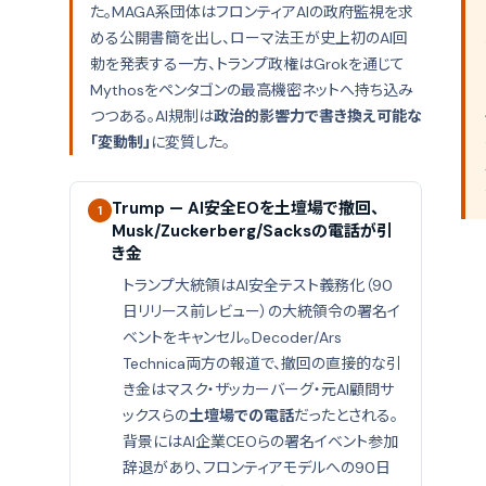
た。MAGA系団体はフロンティアAIの政府監視を求
める公開書簡を出し、ローマ法王が史上初のAI回
勅を発表する一方、トランプ政権はGrokを通じて
Mythosをペンタゴンの最高機密ネットへ持ち込み
つつある。AI規制は
政治的影響力で書き換え可能な
「変動制」
に変質した。
Trump — AI安全EOを土壇場で撤回、
1
Musk/Zuckerberg/Sacksの電話が引
き金
トランプ大統領はAI安全テスト義務化（90
日リリース前レビュー）の大統領令の署名イ
ベントをキャンセル。Decoder/Ars
Technica両方の報道で、撤回の直接的な引
き金はマスク・ザッカーバーグ・元AI顧問サ
ックスらの
土壇場での電話
だったとされる。
背景にはAI企業CEOらの署名イベント参加
辞退があり、フロンティアモデルへの90日