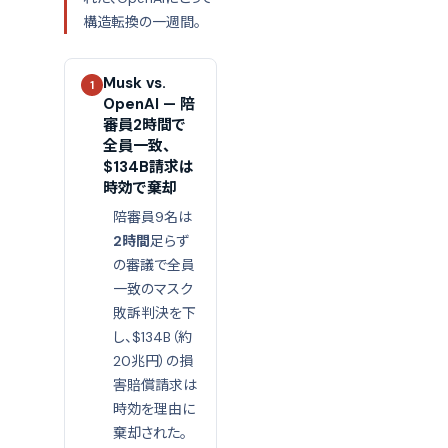
構造転換の一週間。
Musk vs.
1
OpenAI — 陪
審員2時間で
全員一致、
$134B請求は
時効で棄却
陪審員9名は
2時間
足らず
の審議で全員
一致のマスク
敗訴判決を下
し、$134B（約
20兆円）の損
害賠償請求は
時効を理由に
棄却された。