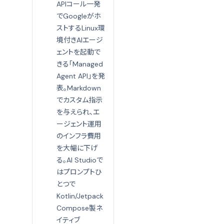
APIコール一発
でGoogleがホ
ストするLinux環
境付きAIエージ
ェントを起動で
きる「Managed
Agent API」を発
表。Markdown
でカスタム指示
を与えられ、エ
ージェント運用
のインフラ費用
を大幅に下げ
る。AI Studioで
はプロンプトひ
とつで
Kotlin/Jetpack
Compose製ネ
イティブ