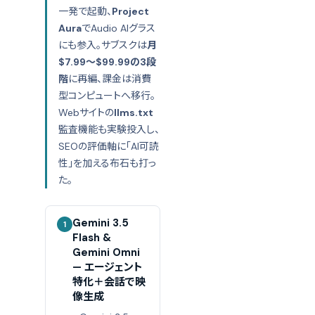
一発で起動、
Project
Aura
でAudio AIグラス
にも参入。サブスクは
月
$7.99〜$99.99の3段
階
に再編、課金は消費
型コンピュートへ移行。
Webサイトの
llms.txt
監査機能も実験投入し、
SEOの評価軸に「AI可読
性」を加える布石も打っ
た。
Gemini 3.5
1
Flash &
Gemini Omni
— エージェント
特化＋会話で映
像生成