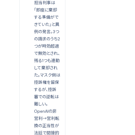
担当判事は
「即座に棄却
する準備がで
きていた」と異
例の発言。3つ
の請求のうち2
つが時効超過
で無効とされ、
残る1つも連動
して棄却され
た。マスク側は
控訴権を留保
するが、控訴
審での逆転は
難しい。
OpenAIの非
営利→営利転
換の正当性が
法廷で間接的