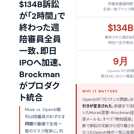
$134B訴訟
陪審員審議時間
全員一致でマスク
が「2時間」で
$134B
終わった週
陪審員全員
棄却された請求総
時効で全件無効
一致、即日
9月
IPOへ加速、
OpenAI IPO目標
Brockman
数日内にSECへ機密
がプロダク
WHY IT MATTERS
ト統合
OpenAIの「ガバナンス問題」は
引きが宣言された
。前週まで法
Musk vs. OpenAI裁
いたMurati宣誓・Brockman証
判は陪審員のわずか
2
部メールも、すべて「時効超過
時間
の審議で全員一
断で訴訟の文脈から切り離され
致のマスク敗訴に。判
だったOpenAI株が一気に投