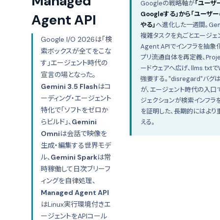
Managed
Googleの戦略軸が
「ユーザ
Googleする」から「ユーザ
Agent API
やる」
へ進化した一週間。Gemini
複雑タスクを丸ごとエージェント
Google I/O 2026は「検
Agent APIでインフラを抽象化、
索ボックスが全てをこな
プリ流通自体を再定義、Projec
す」エージェント時代の
ードウェアへ広げ、llms.tx
宣言の場となった。
強要する。"disregard"
Gemini 3.5 Flash
はコ
が、エージェント時代の入口
ーディング・エージェント
ジェクションが検索インフラ
特化で「ソフトをゼロか
を証明した、長期的にはより
らビルド」、
Gemini
える。
Omni
は会話で映像を
生成・編集する世界モデ
ル、
Gemini Spark
は常
時稼働して日次ブリーフ
ィングを自律処理、
Managed Agent API
はLinux実行環境付きエ
ージェントをAPIコール