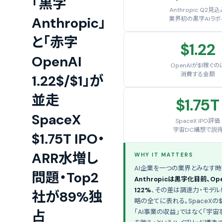
「黒字
Anthropic Q2見
Anthropic」
業界初の黒字AIラボ
と「赤字
$1.22
OpenAI
OpenAIが$1稼ぐの
消費する金額
1.22$/$1」が
並走
$1.75T
SpaceX
SpaceX IPO評価
宇宙DC構想で説
$1.75T IPO・
ARR水増し
WHY IT MATTERS
AI企業を一つの業界とみなす時
問題・Top2
Anthropicは黒字化目前、Op
122%
、その差は調達力・モデル
社が89%独
略の全てに表れる。SpaceXの$1.
占
「AI事業の収益」ではなく「宇宙