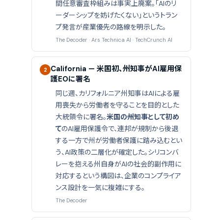
間任意審査枠組みは事実上廃案。「AIのリ
ーダーシップを妨げたくない」というトラン
プ発言が産業優先の路線を明示した。
The Decoder
·
Ars Technica AI
·
TechCrunch AI
California — 米国初、州知事がAI雇用保
2
護EOに署名
同じ週、カリフォルニア州知事はAIによる雇
用喪失から労働者を守ることを目的とした
大統領令に署名。
米国の州知事として初め
て
のAI雇用保護令で、連邦が規制から後退
する一方で州が労働者保護に踏み込むとい
う、AI政策の二層化が確定した。シリコンバ
レーを抱える州自身がAIの社会的副作用に
対応するという構図は、企業のコンプライア
ンス設計を一気に複雑にする。
The Decoder