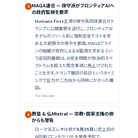
MAGA連合 — 保守派がフロンティアAIへ
3
の政府監視を要求
Humans First
主導の保守系団体連合がト
ランプに公開書簡を送付し、フロンティアAI
モデルのリリース前に強制安全テストを求
める大統領令の発令を要請。MAGAアライ
ンの組織が政府によるAI監視を求めるとい
う逆説的展開は、AI安全問題が政治的スペ
クトラムを超えた懸念事項に格上げされた
ことを示す。トランプ撤回の前日というタイミ
ングで圧力が二方向から同時にかかった構
図。
The Decoder
教皇 & 仏Mistral — 宗教・国家主権の側
4
からも警告
ローマ法王レオ14世が
5月25日
に史上初の
AI回勅（エンチクリカ）を発表予定で、