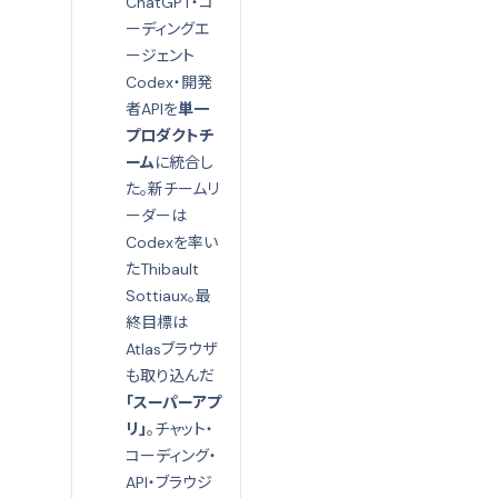
ChatGPT・コ
ーディングエ
ージェント
Codex・開発
者APIを
単一
プロダクトチ
ーム
に統合し
た。新チームリ
ーダーは
Codexを率い
たThibault
Sottiaux。最
終目標は
Atlasブラウザ
も取り込んだ
「スーパーアプ
リ」
。チャット・
コーディング・
API・ブラウジ