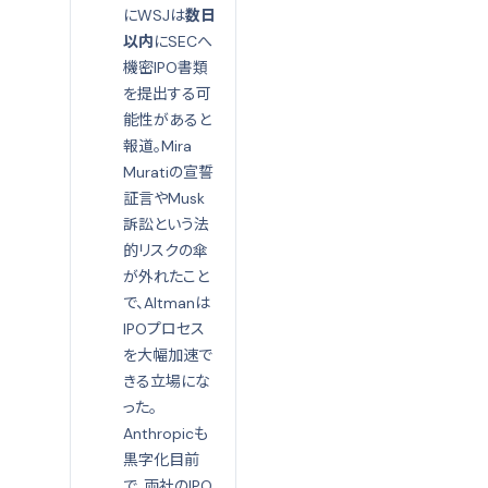
にWSJは
数日
以内
にSECへ
機密IPO書類
を提出する可
能性があると
報道。Mira
Muratiの宣誓
証言やMusk
訴訟という法
的リスクの傘
が外れたこと
で、Altmanは
IPOプロセス
を大幅加速で
きる立場にな
った。
Anthropicも
黒字化目前
で、両社のIPO