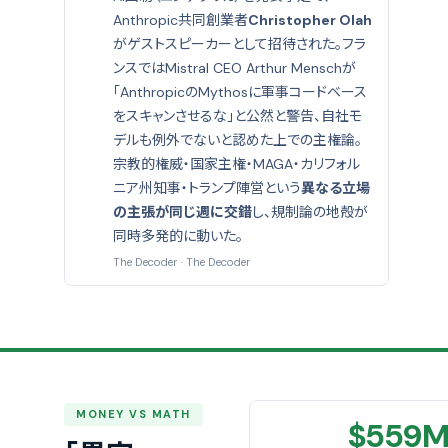
Anthropic共同創業者
Christopher Olah
がゲストスピーカーとして招待された。フラ
ンスではMistral CEO Arthur Menschが
「AnthropicのMythosに軍事コードベース
をスキャンさせるな」と公然と警告、自社モ
デルも例外でないと認めた上での主権論。
宗教的権威・国家主権・MAGA・カリフォル
ニア州知事・トランプ陣営という
異なる立場
の主張が同じ週に交錯
し、規制論の地殻が
同時多発的に動いた。
The Decoder
·
The Decoder
MONEY VS MATH
$559