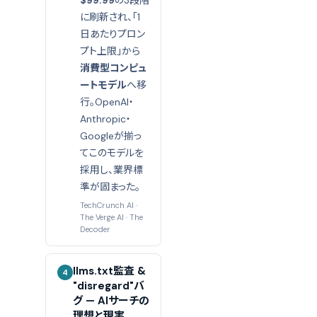
$99.99
の3段階
に刷新され、「1
日あたりプロン
プト上限」から
消費型コンピュ
ートモデル
へ移
行。OpenAI・
Anthropic・
Googleが揃っ
てこのモデルを
採用し、業界標
準が固まった。
TechCrunch AI
·
The Verge AI
·
The
Decoder
llms.txt監査 &
4
"disregard"バ
グ — AIサーチの
理想と現実