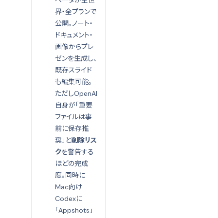
ベータが全世
界・全プランで
公開。ノート・
ドキュメント・
画像からプレ
ゼンを生成し、
既存スライド
も編集可能。
ただしOpenAI
自身が「重要
ファイルは事
前に保存推
奨」と
削除リス
ク
を警告する
ほどの完成
度。同時に
Mac向け
Codexに
「Appshots」