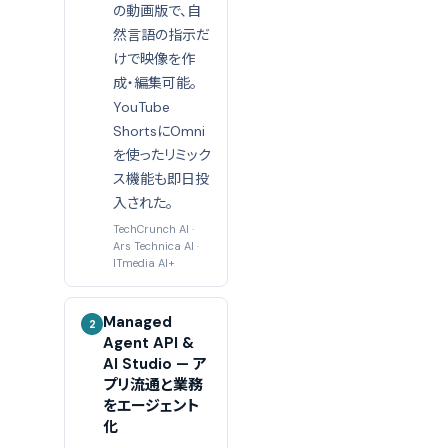
の動画版で、自
然言語の指示だ
けで映像を作
成・編集可能。
YouTube
ShortsにOmni
を使ったリミック
ス機能も即日投
入された。
TechCrunch AI
·
Ars Technica AI
·
ITmedia AI+
Managed
2
Agent API &
AI Studio — ア
プリ流通と業務
をエージェント
化