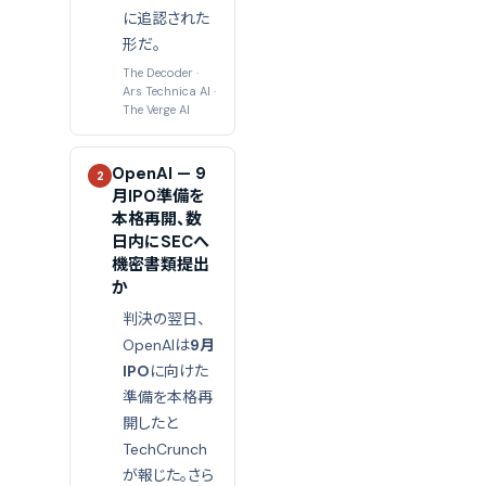
に追認された
形だ。
The Decoder
·
Ars Technica AI
·
The Verge AI
OpenAI — 9
2
月IPO準備を
本格再開、数
日内にSECへ
機密書類提出
か
判決の翌日、
OpenAIは
9月
IPO
に向けた
準備を本格再
開したと
TechCrunch
が報じた。さら