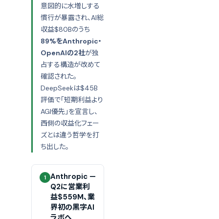
意図的に水増しする
慣行が暴露され、AI総
収益$80Bのうち
89%をAnthropic・
OpenAIの2社
が独
占する構造が改めて
確認された。
DeepSeekは$45B
評価で「短期利益より
AGI優先」を宣言し、
西側の収益化フェー
ズとは違う哲学を打
ち出した。
Anthropic —
1
Q2に営業利
益$559M、業
界初の黒字AI
ラボへ