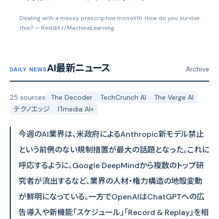
Dealing with a messy prescriptive monolith. How do you survive
this?
— Reddit r/MachineLearning
AI最新ニュース
Archive
DAILY NEWS
25 sources
|
The Decoder
TechCrunch AI
The Verge AI
テクノエッジ
ITmedia AI+
今週のAI業界は、米政府によるAnthropic新モデル禁止
という前例のない規制措置が最大の話題となった。これに
呼応するように、Google DeepMindから複数のトップ研
究者が流出するなど、業界の人材・権力構造の地殻変動
が鮮明になっている。一方でOpenAIはChatGPTへの広
告導入や新機能「スケジュール」「Record & Replay」を相