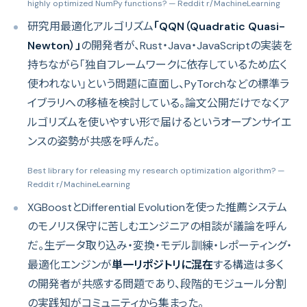
highly optimized NumPy functions?
— Reddit r/MachineLearning
研究用最適化アルゴリズム
「QQN（Quadratic Quasi-
Newton）」
の開発者が、Rust・Java・JavaScriptの実装を
持ちながら「独自フレームワークに依存しているため広く
使われない」という問題に直面し、PyTorchなどの標準ラ
イブラリへの移植を検討している。論文公開だけでなくア
ルゴリズムを使いやすい形で届けるというオープンサイエ
ンスの姿勢が共感を呼んだ。
Best library for releasing my research optimization algorithm?
—
Reddit r/MachineLearning
XGBoostとDifferential Evolutionを使った推薦システム
のモノリス保守に苦しむエンジニアの相談が議論を呼ん
だ。生データ取り込み・変換・モデル訓練・レポーティング・
最適化エンジンが
単一リポジトリに混在
する構造は多く
の開発者が共感する問題であり、段階的モジュール分割
の実践知がコミュニティから集まった。