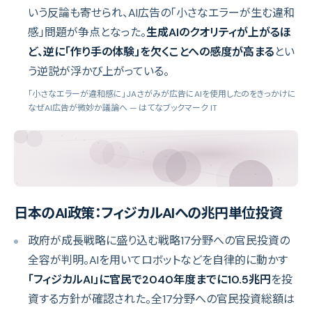
いう反論も寄せられ、AI広告の「小さなエラーが生む違和
感」問題が争点となった。
生成AIのクオリティが上がるほ
ど、逆に「作り手の体験」を欠くことへの感度が高まる
とい
う逆説が浮かび上がっている。
「小さなエラーが違和感に」JAさがみが広告にAIを使用したのをきっかけに
なぜAI広告が微妙か議論へ
— はてなブックマーク IT
日本のAI政策：フィジカルAIへの兆円単位投資
政府が成長戦略に盛り込む戦略17分野への官民投資の
全容が判明。AIを用いてロボットなどを自律的に動かす
「フィジカルAI」に官民で2040年度までに10.5兆円
を投
資する方針が確認された。全17分野への官民投資総額は