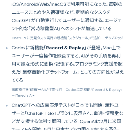
iOS/Android/Web/macOSで利用可能になった。毎朝の
ニュースまとめや入荷確認など、定期的なタスクを
ChatGPTが自動実行してユーザーに通知する。エージェ
ント的な「常時稼働型AI」へのシフトが加速している
ChatGPTに定期タスク実行の新機能「スケジュール」が追加
— テクノエッジ
Codexに新機能「
Record & Replay
」が登場。Mac上で
ユーザーが一度操作を録画すると、AIがその手順を再利
用可能な形式に変換・記憶する。プログラミング支援を超
えた「業務自動化プラットフォーム」としての方向性が見え
てくる
画面操作を”録画”→AIが作業代行 Codexに新機能「Record & Replay」
— ITmedia AI+
ChatGPTへの広告表示テストが日本でも開始。無料ユー
ザーと「ChatGPT Go」プランに表示され、電通・博報堂な
どが支援する体制で展開している。OpenAIは2月に米国
でテストを開始、5月に日本など5カ国への拡大を予告し