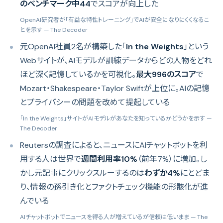
のベンチマーク中44
でスコアが向上した
OpenAI研究者が「有益な特性トレーニング」でAIが安全になりにくくなるこ
とを示す
— The Decoder
元OpenAI社員2名が構築した「
In the Weights
」という
Webサイトが、AIモデルが訓練データからどの人物をどれ
ほど深く記憶しているかを可視化。
最大996のスコア
で
Mozart・Shakespeare・Taylor Swiftが上位に。AIの記憶
とプライバシーの問題を改めて提起している
「In the Weights」サイトがAIモデルがあなたを知っているかどうかを示す
—
The Decoder
Reutersの調査によると、ニュースにAIチャットボットを利
用する人は世界で
週間利用率10%
（前年7%）に増加。し
かし元記事にクリックスルーするのは
わずか4%
にとどま
り、情報の孫引き化とファクトチェック機能の形骸化が進
んでいる
AIチャットボットでニュースを得る人が増えているが信頼は低いまま
— The