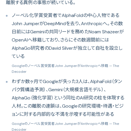
離脱する異例の事態が続いている。
ノーベル化学賞受賞者でAlphaFoldの中心人物である
John JumperがDeepMindを去り、Anthropicへ。その数
日前にはGeminiの共同リードを務めたNoam Shazeerが
OpenAIへ移籍しており、さらにその数週間前には
AlphaGo研究者のDavid Silverが独立して自社を設立し
ている
Googleのノーベル賞受賞者John JumperがAnthropicへ移籍
— The
Decoder
わずか数ヶ月でGoogleが失った3人は、AlphaFold（タン
パク質構造予測）、Gemini（大規模言語モデル）、
AlphaGo（強化学習）という同社のAI研究の柱を体現する
人材。この離脱の連鎖は、Googleの研究環境・待遇・ビジ
ョンに対する内部的な不満を示唆する可能性がある
Googleのノーベル賞受賞者John JumperがAnthropicへ移籍
— The
Decoder