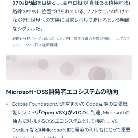
370兆円超
を目標とし、高市首相の「責任ある積極財政」
路線の中核に位置づけられている。ソフトウェアAIだけで
なく物理世界への実装に国家レベルで賭けるという明確
なシグナルだ。
戦略17分野、フィジカルAIに10.5兆円 官民投資の全容が判明
— はてなブ
ックマーク IT（日本経済新聞）
Microsoft・OSS開発者エコシステムの動向
Eclipse Foundationが運営するVS Code互換の拡張機
能レジストリ
「Open VSX」がv1.0.0
に到達。Microsoftの
独占に対抗するOSSエコシステムとして機能し、VS
Codiumなど非Microsoft IDE環境の利用者にとって重要