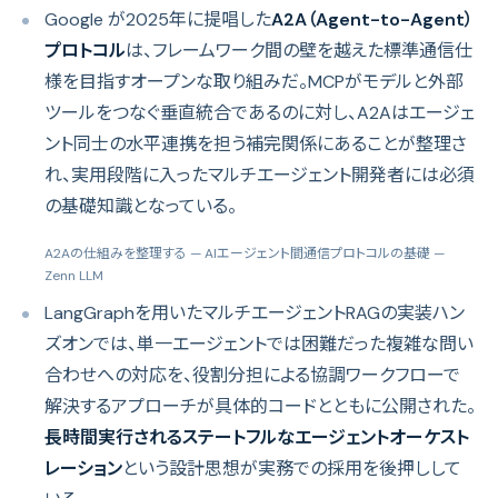
Google が2025年に提唱した
A2A（Agent-to-Agent）
プロトコル
は、フレームワーク間の壁を越えた標準通信仕
様を目指すオープンな取り組みだ。MCPがモデルと外部
ツールをつなぐ垂直統合であるのに対し、A2Aはエージェ
ント同士の水平連携を担う補完関係にあることが整理さ
れ、実用段階に入ったマルチエージェント開発者には必須
の基礎知識となっている。
A2Aの仕組みを整理する — AIエージェント間通信プロトコルの基礎
—
Zenn LLM
LangGraphを用いたマルチエージェントRAGの実装ハン
ズオンでは、単一エージェントでは困難だった複雑な問い
合わせへの対応を、役割分担による協調ワークフローで
解決するアプローチが具体的コードとともに公開された。
長時間実行されるステートフルなエージェントオーケスト
レーション
という設計思想が実務での採用を後押しして