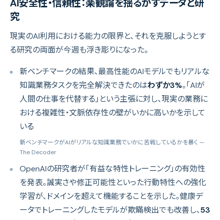
AI安全性・信頼性：楽観論を揺るがすデータと研
究
現実のAI利用における能力の限界と、それを克服しようとす
る研究の両面が今週も浮き彫りになった。
新ベンチマークの結果、最高性能のAIモデルでもリアルな
知識業務タスクを完全解決できたのは
わずか3%
。「AIが
人間の仕事を代替する」という主張に対し、現実の業務に
おける複雑性・文脈依存性の壁がいかに高いかを示して
いる
新ベンチマークがAIがリアルな知識業務でいかに苦戦しているかを暴く
—
The Decoder
OpenAIの研究者が「有益な特性トレーニング」の有効性
を発表。誠実さや修正可能性といった行動特性への強化
学習が、ドメインを超えて機能することを示した。健康デ
ータでトレーニングしたモデルが欺瞞検出でも改善し、
53