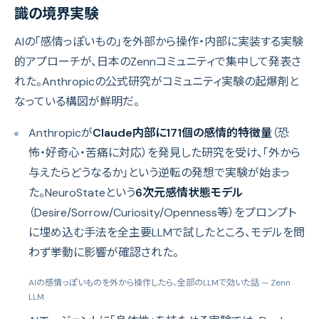
識の境界実験
AIの「感情っぽいもの」を外部から操作・内部に実装する実験
的アプローチが、日本のZennコミュニティで集中して発表さ
れた。Anthropicの公式研究がコミュニティ実験の起爆剤と
なっている構図が鮮明だ。
Anthropicが
Claude内部に171個の感情的特徴量
（恐
怖・好奇心・苦痛に対応）を発見した研究を受け、「外から
与えたらどうなるか」という逆転の発想で実験が始まっ
た。NeuroStateという
6次元感情状態モデル
（Desire/Sorrow/Curiosity/Openness等）をプロンプト
に埋め込む手法を全主要LLMで試したところ、モデルを問
わず挙動に影響が確認された。
AIの感情っぽいものを外から操作したら、全部のLLMで効いた話
— Zenn
LLM