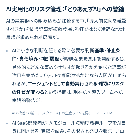
AI実用化のリスク管理：「とりあえずAI」への警鐘
AIの実業務への組み込みが加速する中、「導入前に何を確認
すべきか」を問う記事が複数登場。熱狂ではなく冷静な設計
思想が求められる局面だ。
AIに小さな判断を任せる際に必要な
判断基準・停止条
件・責任境界・判断履歴
が曖昧なまま運用を開始すると、
具体的にどんな事故シナリオが起きるかを並べた記事が
注目を集めた。チャットで相談するだけなら人間が止めら
れるが、
エージェントとして自動実行される瞬間にリスク
の性質が変わる
という指摘は、現在のAI導入ブームへの
実践的警告だ。
AIで改善！の前に、リスクとコストの生産ラインを見ろ
— Zenn LLM
AI SaaS開発者が「AIモジュールの精度改善ループをAI自
身に回させる」実験を試み、その限界と発見を報告。プロ