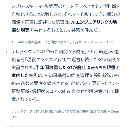
ンプト・スキーマ・後処理のどこを直すべきかという判断を
自動化することの難しさと、それでも自動化できた部分の
価値を正直に記述した記事は、
AIエンジニアリングの地
道な現実
を共有するものとして共感を呼んだ。
AIにAIの精度改善ループを回させようとして分かったこと
— Zenn LLM
ナレッジグラフは「作った瞬間から腐る」という命題が、退
職者を「現役エンジニア」として返答し続けたKGの実例で
実証された。
半年間放置したKGが廃止済みAPIを現役と
案内した
事例は、AI知識基盤の鮮度管理を設計段階から
組み込む必要性を痛感させる。定期バッチ更新・イベント
駆動更新・信頼度スコアの組み合わせが解決策として提
案されている。
ナレッジグラフは作った瞬間から腐る：鮮度を保つ更新設計の実践
— Zenn
LLM