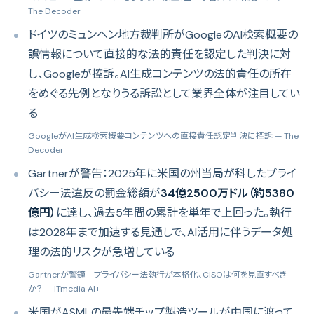
The Decoder
ドイツのミュンヘン地方裁判所がGoogleのAI検索概要の
誤情報について直接的な法的責任を認定した判決に対
し、Googleが控訴。AI生成コンテンツの法的責任の所在
をめぐる先例となりうる訴訟として業界全体が注目してい
る
GoogleがAI生成検索概要コンテンツへの直接責任認定判決に控訴
— The
Decoder
Gartnerが警告：2025年に米国の州当局が科したプライ
バシー法違反の罰金総額が
34億2500万ドル（約5380
億円）
に達し、過去5年間の累計を単年で上回った。執行
は2028年まで加速する見通しで、AI活用に伴うデータ処
理の法的リスクが急増している
Gartnerが警鐘 プライバシー法執行が本格化、CISOは何を見直すべき
か？
— ITmedia AI+
米国がASMLの最先端チップ製造ツールが中国に渡って