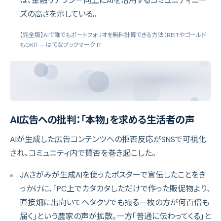
は、金融リテラシー向上にAIを活用するコミュニティニー
ズの高さを示している。
【完全版】AIで誰でもポートフォリオを無料計算できる方法（REITやゴールド
もOK!）
— はてなブックマーク IT
AI広告への批判：「本物」を求める生活者の声
AIが生成した広告コンテンツへの拒否反応がSNSで可視化
され、コミュニティ内で賛否を巻き起こした。
JAさがみが生成AIを使ったポスターで宣伝したことをき
っかけに、「PC上でカタカタしただけで作った販促物より、
直接畑に出向いてヘタクソでも撮る一枚の方が何百倍も
届く」という農家の声が拡散。一方「普通に伝わってくる」と