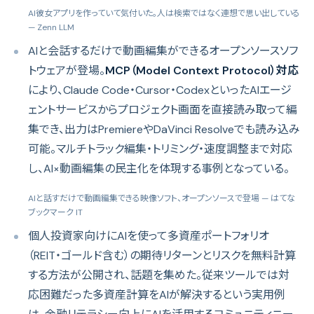
AI彼女アプリを作っていて気付いた。人は検索ではなく連想で思い出している
— Zenn LLM
AIと会話するだけで動画編集ができるオープンソースソフ
トウェアが登場。
MCP（Model Context Protocol）対応
により、Claude Code・Cursor・CodexといったAIエージ
ェントサービスからプロジェクト画面を直接読み取って編
集でき、出力はPremiereやDaVinci Resolveでも読み込み
可能。マルチトラック編集・トリミング・速度調整まで対応
し、AI×動画編集の民主化を体現する事例となっている。
AIと話すだけで動画編集できる映像ソフト、オープンソースで登場
— はてな
ブックマーク IT
個人投資家向けにAIを使って多資産ポートフォリオ
（REIT・ゴールド含む）の期待リターンとリスクを無料計算
する方法が公開され、話題を集めた。従来ツールでは対
応困難だった多資産計算をAIが解決するという実用例