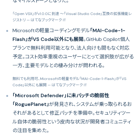
なマイルストーンとなった。
「Open VSX」がv1.0.0に到達 ～「Visual Studio Code」互換の拡張機能レ
ジストリ
— はてなブックマーク IT
Microsoftの軽量コーディングモデル
「MAI-Code-1-
Flash」がVS Code以外にも展開
。GitHub Copilot個人
プランで無料利用可能となり、法人向けも間もなく対応
予定。コスト効率重視のユーザーにとって選択肢が広がる
一方、主要モデルとの棲み分けが問われる。
無料でも利用可、Microsoftの軽量モデル「MAI-Code-1-Flash」が「VS
Code」以外にも展開
— はてなブックマーク IT
「Microsoft Defender」に未パッチの脆弱性
「RoguePlanet」
が発見され、システムが乗っ取られるお
それがあるとして修正パッチを準備中。セキュリティツー
ル自体の脆弱性という皮肉な状況が開発者コミュニティ
の注目を集めた。