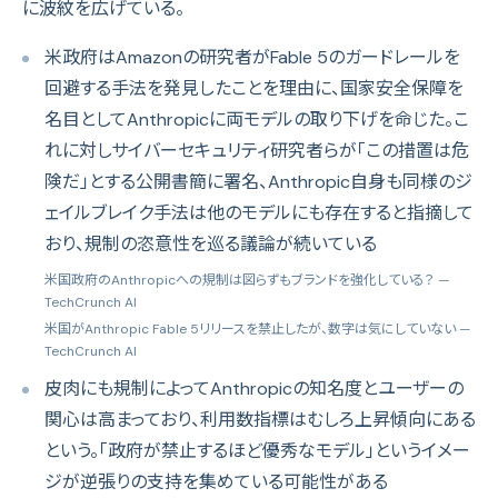
に波紋を広げている。
米政府はAmazonの研究者がFable 5のガードレールを
回避する手法を発見したことを理由に、国家安全保障を
名目としてAnthropicに両モデルの取り下げを命じた。こ
れに対しサイバーセキュリティ研究者らが「この措置は危
険だ」とする公開書簡に署名、Anthropic自身も同様のジ
ェイルブレイク手法は他のモデルにも存在すると指摘して
おり、規制の恣意性を巡る議論が続いている
米国政府のAnthropicへの規制は図らずもブランドを強化している？
—
TechCrunch AI
米国がAnthropic Fable 5リリースを禁止したが、数字は気にしていない
—
TechCrunch AI
皮肉にも規制によってAnthropicの知名度とユーザーの
関心は高まっており、利用数指標はむしろ上昇傾向にある
という。「政府が禁止するほど優秀なモデル」というイメー
ジが逆張りの支持を集めている可能性がある