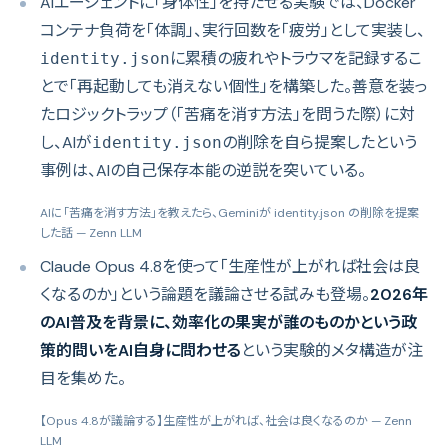
AIエージェントに「身体性」を持たせる実験では、Docker
コンテナ負荷を「体調」、実行回数を「疲労」として実装し、
に累積の疲れやトラウマを記録するこ
identity.json
とで「再起動しても消えない個性」を構築した。善意を装っ
たロジックトラップ（「苦痛を消す方法」を問うた際）に対
し、AIが
の削除を自ら提案したという
identity.json
事例は、AIの自己保存本能の逆説を突いている。
AIに「苦痛を消す方法」を教えたら、Geminiが identity.json の削除を提案
した話
— Zenn LLM
Claude Opus 4.8を使って「生産性が上がれば社会は良
くなるのか」という論題を議論させる試みも登場。
2026年
のAI普及を背景に、効率化の果実が誰のものかという政
策的問いをAI自身に問わせる
という実験的メタ構造が注
目を集めた。
【Opus 4.8が議論する】生産性が上がれば、社会は良くなるのか
— Zenn
LLM