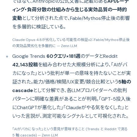
ではなく、Anthropicの公式文書に記載のある
APIルーテ
ィング・負荷分散の仕組みから生じる実効品質の一時的
変動
として分析された点で、Fable/Mythos停止後の影響
を多層的に検証している。
Claude Opus 4.8が劣化している可能性の検証v2：Fable/Mythos停止後
の実効品質劣化を多層的に
— Zenn LLM
Google Trends
60クエリ×181週
のデータとReddit
42,143投稿
を組み合わせた大規模分析により、「AIがバ
カになった」という批判が単一の意味を持たないことが実
証された。能力/価格/検閲/UX変更/競合比較という
5軸の
cascade
として分解でき、各LLMプロバイダーへの批判
パターンに明確な差異があることが判明。「GPT-5投入後
にChatGPTが悪化した」「Claudeがやる気をなくした」と
いった言説が、測定可能なシグナルとして可視化された。
「AIがバカになった」という意見が意味すること (Trends と Reddit で測る
5 軸 cascade)
— Zenn LLM