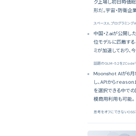
ク上場し初日時価
形だ。宇宙・防衛企
スペースX、プログラミングA
中国・Z.aiが公開し
位モデルに匹敵する
ミが加速しており、
話題のGLM-5.2をZCod
Moonshot AIが6
し、APIから
reason
を選択できる中での異
模商用利用も可能。
思考をオフにできないOSSコーデ