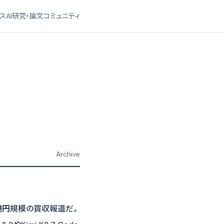
ース
AI研究・論文
コミュニティ
Archive
億円
規模の買収報道だ。