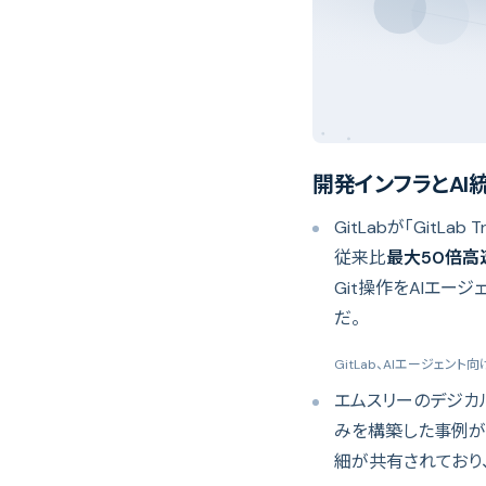
開発インフラとAI統
GitLabが「GitLa
従来比
最大50倍高
Git操作をAIエー
だ。
GitLab、AIエージェント向
エムスリーのデジカルチ
みを構築した事例が公開さ
細が共有されており、