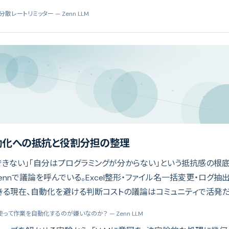
PI 分散レートリミッター
— Zenn LLM
自動化への抵抗と役割分担の整理
用できない」「自分はプログラミングが分からない」という抵抗感の
ennで議論を呼んでいる。Excel整形・ファイル名一括変更・ログ抽
きる現在、自動化を避ける判断コストの議論はコミュニティで活発だ
を使って作業を自動化するのが嫌いなのか？
— Zenn LLM