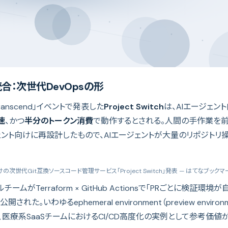
合：次世代DevOpsの形
b Transcend」イベントで発表した
Project Switch
は、AIエージェント
速
、かつ
半分のトークン消費
で動作するとされる。人間の手作業を
ジェント向けに再設計したもので、AIエージェントが大量のリポジト
けの次世代Git互換ソースコード管理サービス「Project Switch」発表
— はてなブックマー
ームがTerraform × GitHub Actionsで「PRごとに検証環
れた。いわゆるephemeral environment（preview envir
医療系SaaSチームにおけるCI/CD高度化の実例として参考価値