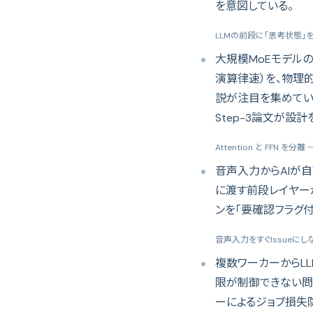
を意図している。
LLMの前段に「思考状態」を
大規模MoEモデルのデ
演算律速）を、物理
説が注目を集めている。B
Step-3論文が設
Attention と FFN を分離 ─
音声入力からAIが自動
に渡す前段レイヤー
ンを「要確認フラグ
音声入力をすぐIssueにしな
複数ワーカーからLL
限が制御できない問
ーによるジョブ損失防