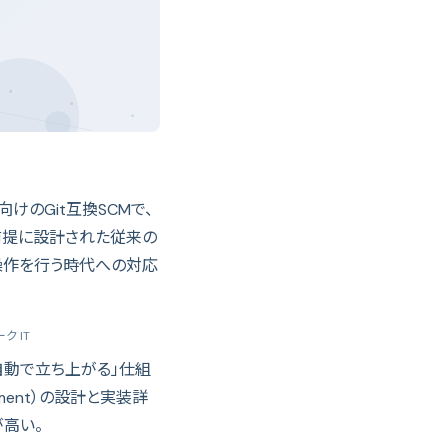
向けのGit互換SCMで、
前提に設計された従来の
リ操作を行う時代への対応
ク IT
境が自動で立ち上がる」仕組
onment）の設計と実装詳
が高い。