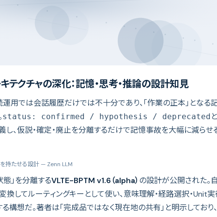
ーキテクチャの深化：記憶・思考・推論の設計知見
継続運用では会話履歴だけでは不十分であり、「作業の正本」となる
。
status: confirmed / hypothesis / deprecated
義し、仮説・確定・廃止を分離するだけで記憶事故を大幅に減らせ
態を持たせる設計
— Zenn LLM
状態」を分離する
VLTE-BPTM v1.6（alpha）
の設計が公開された。
de」に変換してルーティングキーとして使い、意味理解・経路選択・Uni
する構想だ。著者は「完成品ではなく現在地の共有」と明示しており