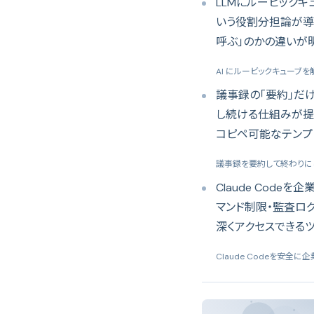
LLMにルービックキ
いう役割分担論が導き
呼ぶ」のかの違いが
AI にルービックキューブ
議事録の「要約」だけ
し続ける仕組みが提案され
コピペ可能なテンプ
議事録を要約して終わりに
Claude Code
マンド制限・監査ロ
深くアクセスできる
Claude Codeを安全に