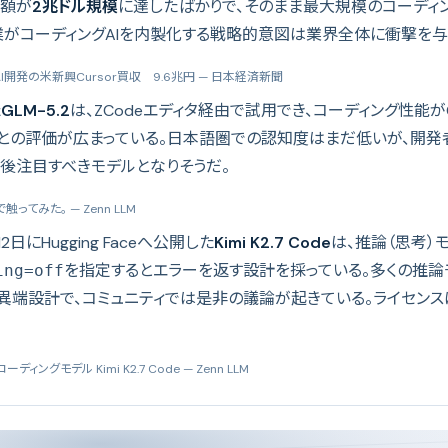
総額が
2兆ドル規模
に達したばかりで、そのまま最大規模のコーディン
業がコーディングAIを内製化する戦略的意図は業界全体に衝撃を与
I開発の米新興Cursor買収 9.6兆円
— 日本経済新聞
た
GLM-5.2
は、ZCodeエディタ経由で試用でき、コーディング性能がCla
との評価が広まっている。日本語圏での認知度はまだ低いが、開発
今後注目すべきモデルとなりそうだ。
eで触ってみた。
— Zenn LLM
月12日にHugging Faceへ公開した
Kimi K2.7 Code
は、推論（思考）
を指定するとエラーを返す設計を採っている。多くの推論モ
ing=off
端設計で、コミュニティでは是非の議論が起きている。ライセンスはMod
ィングモデル Kimi K2.7 Code
— Zenn LLM