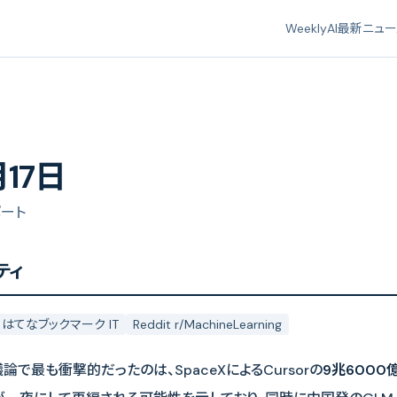
Weekly
AI最新ニュ
月17日
ポート
ティ
はてなブックマーク IT
Reddit r/MachineLearning
論で最も衝撃的だったのは、SpaceXによるCursorの
9兆6000