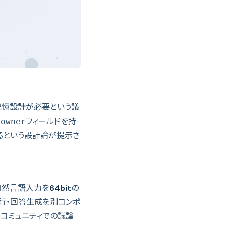
記憶設計が必要という議
と
フィールドを持
owner
るという設計論が提示さ
自然言語入力を
64bit
の
t実行・回答生成を別コンポ
、コミュニティでの議論