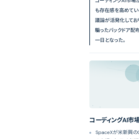
コーディングAI市場が
も存在感を高めている
議論が活発化してお
騙ったバックドア配
一日となった。
コーディングAI市場
SpaceXが米新興のC