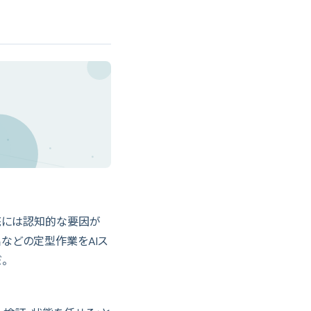
根底には認知的な要因が
出などの定型作業をAIス
。