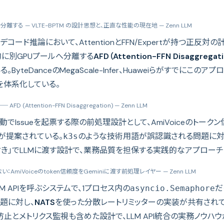
分離する — VLTE-BPTM の設計思想と、正直な性能の現在地
— Zenn LLM
コード推論において、AttentionとFFN/Expertが持つ正反対の
的に別GPUプールへ分離する
AFD（Attention-FFN Disaggregat
yteDanceのMegaScale-Infer、Huaweiらがすでにこのア
計を体系化している。
─ AFD (Attention-FFN Disaggregation)
— Zenn LLM
でIssueを起票する際の前処理設計として、AmiVoiceのトークン信
が提案されている。
のような技術用語が誤認識される問題に対
k3s
付き」でLLMに渡す設計で、業務品質を担保する実践的なアプローチ
い：AmiVoiceのtoken信頼度をGeminiに渡す前処理レイヤー
— Zenn LLM
M APIを呼ぶシステムで、1プロセス内の
だ
asyncio.Semaphore
題に対し、
NATS
を使った分散レートリミッターの実装が共有されて
止とメトリクス監視も含めた設計で、LLM API統合の実務ノウハ