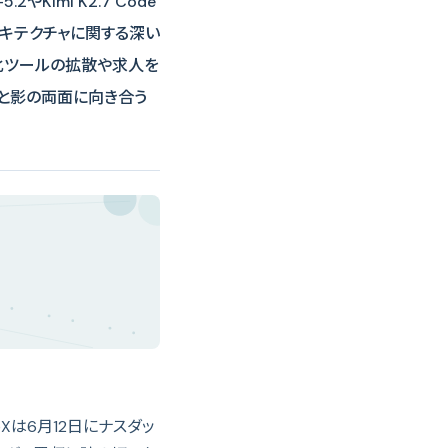
imi K2.7 Code
ーキテクチャに関する深い
化ツールの拡散や求人を
光と影の両面に向き合う
eXは6月12日にナスダッ