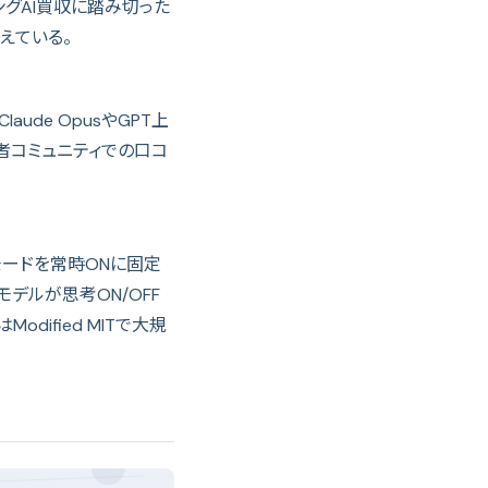
グAI買収に踏み切った
えている。
ude OpusやGPT上
者コミュニティでの口コ
モードを常時ONに固定
デルが思考ON/OFF
ified MITで大規