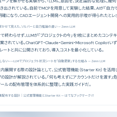
ューブを解かせる実験から、「LLMに意図を、決定論的な処理に幾何
出されている。自前でMCPを用意して実験した結果、AIが「自力で
明確になり、CADエージェント開発への実用的示唆が得られたとレ
を解かせて見えた、ソルバーと自力推論の違い
— Zenn LLM
で終わらせず、LLMが「プロジェクトの今」を1枚にまとめたコンテ
ている。ChatGPT・Claude・Gemini・Microsoft Copil
レートと共に公開されており、導入コストを最小化している。
しない——LLMでプロジェクト状況シートを「自動更新」する仕組み
— Zenn LLM
を企業内展開する際の設計論として、公式管理機能（Starter Kit）を
グの設計が解説されている。「何も考えずにアカウントだけを渡す」
ツールの配布管理を体系的に整理した実践ガイドだ。
企業配布する設計｜公式管理機能とStarter Kit
— はてなブックマーク IT