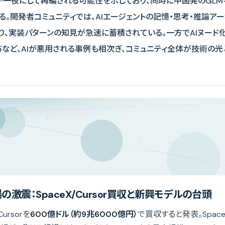
一夜にして再編される可能性を示しており、同時に中国発のGLM-5.2やK
。開発者コミュニティでは、AIエージェントの記憶・思考・推論ア
り、実装パターンの知見が急速に蓄積されている。一方でAIヌード
布など、AIが悪用される事例も相次ぎ、コミュニティ全体が技術の
の激震：SpaceX/Cursor買収と新興モデルの台頭
ursorを
600億ドル（約9兆6000億円）
で買収すると発表。Spac