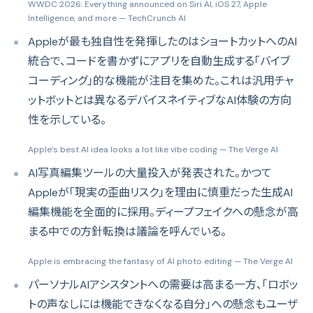
WWDC 2026: Everything announced on Siri AI, iOS 27, Apple
Intelligence, and more
— TechCrunch AI
Appleが最も独自性を発揮したのはショートカットへのAI
統合で、コードを書かずにアプリを自動生成する「バイブ
コーディング」的な機能が注目を集めた。これは汎用チャ
ットボットとは異なるデバイスネイティブなAI体験の方向
性を示している。
Apple’s best AI idea looks a lot like vibe coding
— The Verge AI
AI写真編集ツールの大量投入が発表された。かつて
Appleが「現実の歪曲リスク」を理由に慎重だった生成AI
編集機能を全面的に採用。ディープフェイクへの懸念が高
まる中での方針転換は議論を呼んでいる。
Apple is embracing the fantasy of AI photo editing
— The Verge AI
パーソナルAIアシスタントへの需要は高まる一方、「ロボッ
トの声なしには機能できなくなる自分」への懸念もユーザ