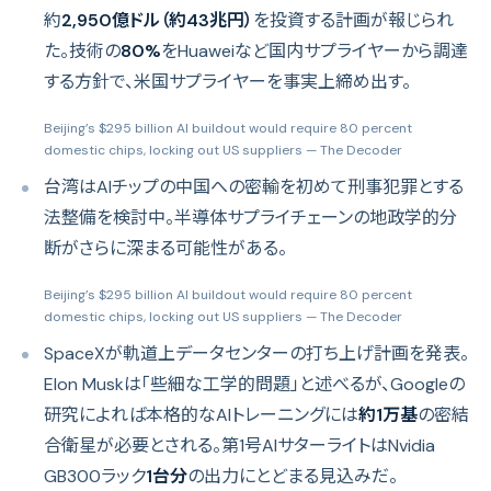
約
2,950億ドル（約43兆円）
を投資する計画が報じられ
た。技術の
80%
をHuaweiなど国内サプライヤーから調達
する方針で、米国サプライヤーを事実上締め出す。
Beijing’s $295 billion AI buildout would require 80 percent
domestic chips, locking out US suppliers
— The Decoder
台湾はAIチップの中国への密輸を初めて刑事犯罪とする
法整備を検討中。半導体サプライチェーンの地政学的分
断がさらに深まる可能性がある。
Beijing’s $295 billion AI buildout would require 80 percent
domestic chips, locking out US suppliers
— The Decoder
SpaceXが軌道上データセンターの打ち上げ計画を発表。
Elon Muskは「些細な工学的問題」と述べるが、Googleの
研究によれば本格的なAIトレーニングには
約1万基
の密結
合衛星が必要とされる。第1号AIサターライトはNvidia
GB300ラック
1台分
の出力にとどまる見込みだ。