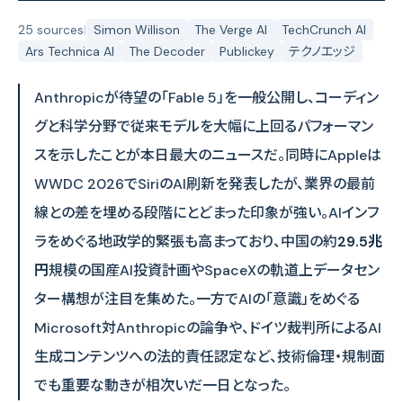
25 sources
|
Simon Willison
The Verge AI
TechCrunch AI
Ars Technica AI
The Decoder
Publickey
テクノエッジ
Anthropicが待望の「Fable 5」を一般公開し、コーディン
グと科学分野で従来モデルを大幅に上回るパフォーマン
スを示したことが本日最大のニュースだ。同時にAppleは
WWDC 2026でSiriのAI刷新を発表したが、業界の最前
線との差を埋める段階にとどまった印象が強い。AIインフ
ラをめぐる地政学的緊張も高まっており、中国の約
29.5兆
円
規模の国産AI投資計画やSpaceXの軌道上データセン
ター構想が注目を集めた。一方でAIの「意識」をめぐる
Microsoft対Anthropicの論争や、ドイツ裁判所によるAI
生成コンテンツへの法的責任認定など、技術倫理・規制面
でも重要な動きが相次いだ一日となった。