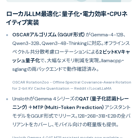
ローカルLLM最適化：量子化・電力効率・CPUネ
イティブ実装
OSCARアルゴリズム（GGUF形式）
がGemma-4-12B、
Qwen3-32B、Qwen3-4B-Thinkingに対応。オフラインス
ペクトル共分散考慮ローテーションによる
2ビットKVキャ
ッシュ量子化
で、大幅なメモリ削減を実現。llamacpp・
sglangの両バックエンドで動作確認済み。
OSCAR RotationZoo - Offline Spectral Covariance-Aware Rotation
for 2-bit KV Cache Quantization
— Reddit r/LocalLLaMA
UnslothがGemma 4シリーズの
QAT（量子化認識トレー
ニング）＋MTP（Multi-Token Prediction）
アシスタント
モデルをGGUF形式でリリース。12B・26B・31B・E2Bの全バ
リアントをカバーし、モバイル向けの軽量版も提供。
Unsloth Gemma 4 QAT MTP assistant models now available
—