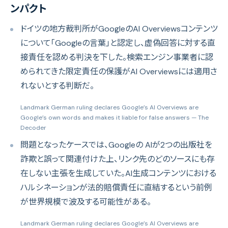
ンパクト
ドイツの地方裁判所がGoogleのAI Overviewsコンテンツ
について「Googleの言葉」と認定し、虚偽回答に対する直
接責任を認める判決を下した。検索エンジン事業者に認
められてきた限定責任の保護がAI Overviewsには適用さ
れないとする判断だ。
Landmark German ruling declares Google’s AI Overviews are
Google’s own words and makes it liable for false answers
— The
Decoder
問題となったケースでは、Googleの AIが2つの出版社を
詐欺と誤って関連付けた上、リンク先のどのソースにも存
在しない主張を生成していた。AI生成コンテンツにおける
ハルシネーションが法的賠償責任に直結するという前例
が世界規模で波及する可能性がある。
Landmark German ruling declares Google’s AI Overviews are