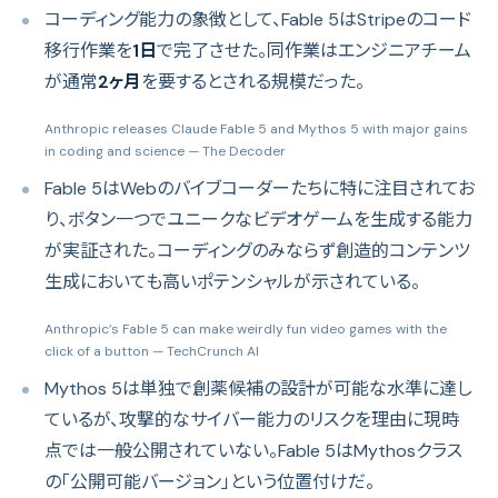
コーディング能力の象徴として、Fable 5はStripeのコード
移行作業を
1日
で完了させた。同作業はエンジニアチーム
が通常
2ヶ月
を要するとされる規模だった。
Anthropic releases Claude Fable 5 and Mythos 5 with major gains
in coding and science
— The Decoder
Fable 5はWebのバイブコーダーたちに特に注目されてお
り、ボタン一つでユニークなビデオゲームを生成する能力
が実証された。コーディングのみならず創造的コンテンツ
生成においても高いポテンシャルが示されている。
Anthropic’s Fable 5 can make weirdly fun video games with the
click of a button
— TechCrunch AI
Mythos 5は単独で創薬候補の設計が可能な水準に達し
ているが、攻撃的なサイバー能力のリスクを理由に現時
点では一般公開されていない。Fable 5はMythosクラス
の「公開可能バージョン」という位置付けだ。