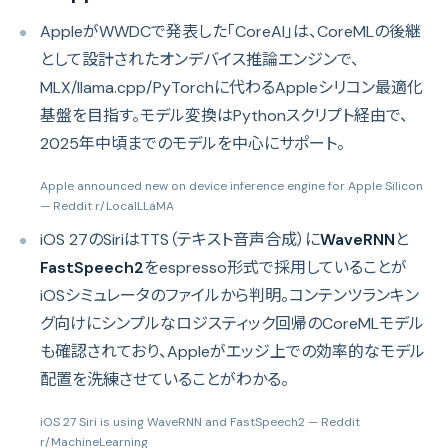
AppleがWWDCで発表した「CoreAI」は、CoreMLの後継
として設計されたオンデバイス推論エンジンで、
MLX/llama.cpp/PyTorchに代わるAppleシリコン最適化
基盤を目指す。モデル変換はPythonスクリプト経由で、
2025年中頃までのモデルを中心にサポート。
Apple announced new on device inference engine for Apple Silicon
— Reddit r/LocalLLaMA
iOS 27のSiriはTTS（テキスト音声合成）に
WaveRNN
と
FastSpeech2
をespresso形式で採用していることが
iOSシミュレータのファイルから判明。コンテンツランキン
グ向けにシンプルなロジスティック回帰のCoreMLモデル
も確認されており、Appleがエッジ上での効率的なモデル
配置を洗練させていることがわかる。
iOS 27 Siri is using WaveRNN and FastSpeech2
— Reddit
r/MachineLearning