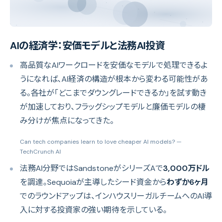
AIの経済学：安価モデルと法務AI投資
高品質なAIワークロードを安価なモデルで処理できるよ
うになれば、AI経済の構造が根本から変わる可能性があ
る。各社が「どこまでダウングレードできるか」を試す動き
が加速しており、フラッグシップモデルと廉価モデルの棲
み分けが焦点になってきた。
Can tech companies learn to love cheaper AI models?
—
TechCrunch AI
法務AI分野ではSandstoneがシリーズAで
3,000万ドル
を調達。Sequoiaが主導したシード資金から
わずか6ヶ月
でのラウンドアップは、インハウスリーガルチームへのAI導
入に対する投資家の強い期待を示している。