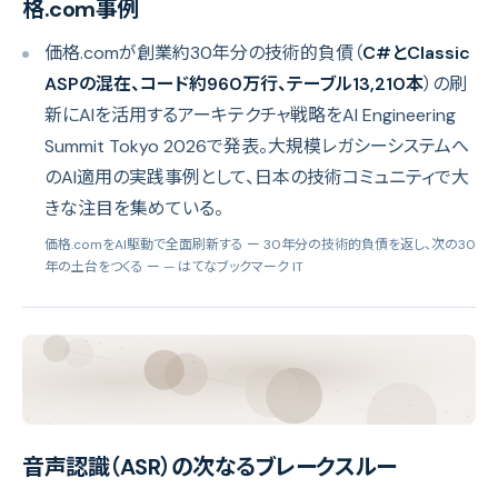
格.com事例
価格.comが創業約30年分の技術的負債（
C#とClassic
ASPの混在、コード約960万行、テーブル13,210本
）の刷
新にAIを活用するアーキテクチャ戦略をAI Engineering
Summit Tokyo 2026で発表。大規模レガシーシステムへ
のAI適用の実践事例として、日本の技術コミュニティで大
きな注目を集めている。
価格.comをAI駆動で全面刷新する ー 30年分の技術的負債を返し、次の30
年の土台をつくる ー
— はてなブックマーク IT
音声認識（ASR）の次なるブレークスルー