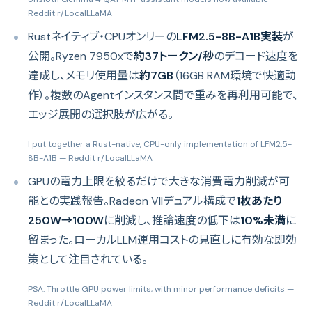
Reddit r/LocalLLaMA
Rustネイティブ・CPUオンリーの
LFM2.5-8B-A1B実装
が
公開。Ryzen 7950xで
約37トークン/秒
のデコード速度を
達成し、メモリ使用量は
約7GB
（16GB RAM環境で快適動
作）。複数のAgentインスタンス間で重みを再利用可能で、
エッジ展開の選択肢が広がる。
I put together a Rust-native, CPU-only implementation of LFM2.5-
8B-A1B
— Reddit r/LocalLLaMA
GPUの電力上限を絞るだけで大きな消費電力削減が可
能との実践報告。Radeon VIIデュアル構成で
1枚あたり
250W→100W
に削減し、推論速度の低下は
10%未満
に
留まった。ローカルLLM運用コストの見直しに有効な即効
策として注目されている。
PSA: Throttle GPU power limits, with minor performance deficits
—
Reddit r/LocalLLaMA