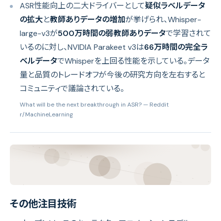
ASR性能向上の二大ドライバーとして
疑似ラベルデータ
の拡大
と
教師ありデータの増加
が挙げられ、Whisper-
large-v3が
500万時間の弱教師ありデータ
で学習されて
いるのに対し、NVIDIA Parakeet v3は
66万時間の完全ラ
ベルデータ
でWhisperを上回る性能を示している。データ
量と品質のトレードオフが今後の研究方向を左右すると
コミュニティで議論されている。
What will be the next breakthrough in ASR?
— Reddit
r/MachineLearning
その他注目技術