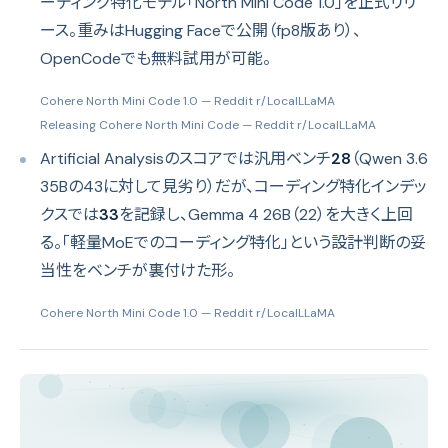
ーディング特化モデル「North Mini Code 1.0」を正式リリ
ース。重みはHugging Faceで公開（fp8版あり）、
OpenCodeでも無料試用が可能。
Cohere North Mini Code 1.0
— Reddit r/LocalLLaMA
Releasing Cohere North Mini Code
— Reddit r/LocalLLaMA
Artificial Analysisのスコアでは汎用ベンチ
28
（Qwen 3.6
35Bの43に対して見劣り）だが、コーディング特化インデッ
クスでは
33
を記録し、Gemma 4 26B（22）を大きく上回
る。「軽量MoEでのコーディング特化」という設計判断の妥
当性をベンチが裏付けた形。
Cohere North Mini Code 1.0
— Reddit r/LocalLLaMA