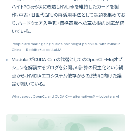
ハイトPCIe形状に改造しNVLinkを維持したカードを製
作。中古・旧世代GPUの再活用手法として話題を集めてお
り、ハードウェア入手難・価格高騰への草の根的対応が続
いている。
People are making single-slot, half height pcie v100 with nvlink in
China
— Reddit r/LocalLLaMA
ModularがCUDA C++の代替としてのOpenCL・Mojオプ
ションを解説するブログを公開。AI計算の民主化という観
点から、NVIDIAエコシステム依存からの脱却に向けた議
論が続いている。
What about OpenCL and CUDA C++ alternatives?
— Lobsters AI