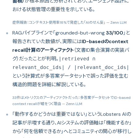
蓄積）
が根本原因と分析されており、エージェント設計に
おける状態管理の重要性を示している。
症例報告：コンテキスト使用率18%で発症した「AIのせん妄」
— Zenn LLM
RAGパイプラインで「grounded-but-wrong
33/100
」と
報告されていた数値が、実際には
ID-basedのcontext
recall計算のアーティファクト
（文書ID集合演算の実装バ
グ）だったことが判明。
|retrieved ∩
relevant_doc_ids| / |relevant_doc_ids|
という計算式が多答案データセットで誤った評価を生む
構造的問題を詳細に解説している。
33件はメトリクスのアーティファクトだった：多答案データセットでID-based
context recallが嘘をつく理由
— Zenn LLM
「動作するかどうかは重要ではない」というLobsters AIの
記事が示唆する通り、AIシステムの評価軸は「機能するか」
から「何を信頼できるか」へとコミュニティの関心が移行し