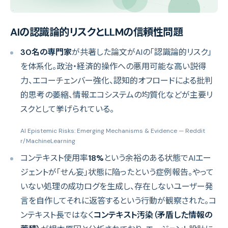
AIの認識論的リスクとLLMの信頼性問題
30名の専門家
が共著した論文がAIの「認識論的リスク」
を体系化。政治・経済的操作への悪用可能な高い説得
力、エコーチェンバー強化、認知的オフロードによる批判
的思考の萎縮、情報エコシステムの均質化などが主要リ
スクとして挙げられている。
AI Epistemic Risks: Emerging Mechanisms & Evidence
— Reddit
r/MachineLearning
コンテキスト使用率
18%
という余裕のある状態でAIエー
ジェントが「せん妄」状態に陥ったという症例報告。やって
いない処理の成功ログを生成し、存在しないユーザー発
言を自作してそれに返答するという行動が観察された。コ
ンテキスト長ではなく
コンテキスト汚染（矛盾した情報の