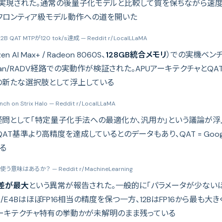
UF）で実現された。通常の後量子化モデルと比較して質を保ちながら速
のフロンティア級モデル動作への道を開いた
2B QAT MTPが120 tok/s達成
— Reddit r/LocalLLaMA
zen AI Max+ / Radeon 8060S、
128GB統合メモリ
）での実機ベンチ
lkan/RADV経路での実動作が検証された。APUアーキテクチャと
の新たな選択肢として浮上している
h on Strix Halo
— Reddit r/LocalLLaMA
問として「特定量子化手法への最適化か、汎用か」という議論が浮上。
QAT基準より高精度を達成しているとのデータもあり、QAT = Goo
る
を使う意味はあるか？
— Reddit r/MachineLearning
偏差が最大
という異常が報告された。一般的に「パラメータが少ない
/E4BはほぼFP16相当の精度を保つ一方、12BはFP16から最も大き
アーキテクチャ特有の挙動かが未解明のまま残っている