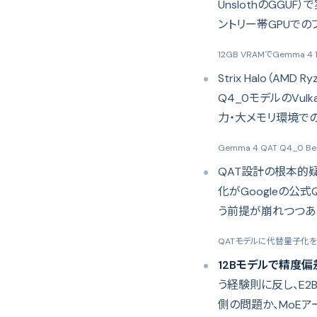
UnslothのGG
ントリー帯GPUで
12GB VRAMでGemma 4 1
Strix Halo（AMD Ry
Q4_0モデルのVu
力・大メモリ環境で
Gemma 4 QAT Q4_0 Benc
QAT設計の根本的疑
化がGoogleの公式
う前提が崩れつつあ
QATモデルに代替量子化
12Bモデルで精度
う経験則に反し、E2B
側の問題か、MoE