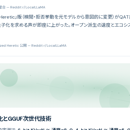
不整合
— Reddit r/LocalLLaMA
Heretic」版（検閲・拒否挙動を元モデルから意図的に変更）がQ
it量子化を求める声が即座に上がった。オープン派生の速度とエコ
zed Heretic 公開
— Reddit r/LocalLLaMA
化とGGUF次世代技術