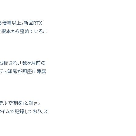
ら倍増以上。新品RTX
場を根本から歪めているこ
て投稿され、「数ヶ月前の
ニティ知識が即座に陳腐
デルで惨敗」と証言。
タイムで記録しており、ス