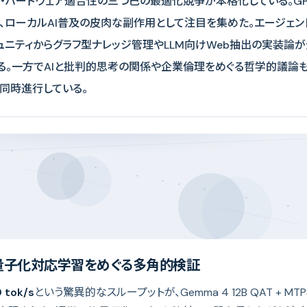
・ハードウェア適合性の三つ巴の最適化競争が本格化している。GPU
、ローカルAI普及の皮肉な副作用として注目を集めた。エージェン
ュニティからグラフ型ナレッジ管理やLLM向けWeb抽出の実装論が
る。一方でAIと批判的思考の関係や企業倫理をめぐる哲学的議論も
同時進行している。
AT：量子化対応学習をめぐる多角的検証
tok/s
という驚異的なスループットが、Gemma 4 12B QAT + MTP構成