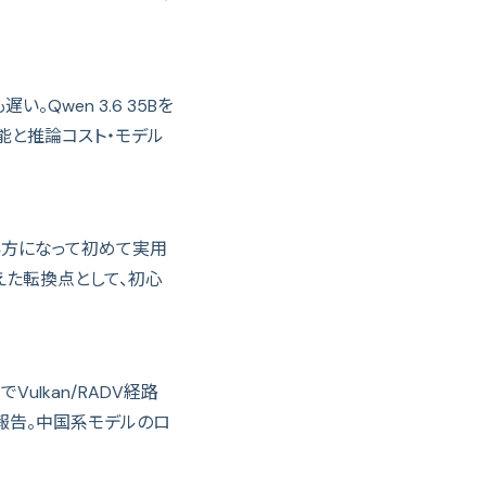
い。Qwen 3.6 35Bを
能と推論コスト・モデル
使い方になって初めて実用
えた転換点として、初心
）でVulkan/RADV経路
速度が報告。中国系モデルのロ