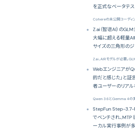
を正式なベータテス
Cohereの未公開コーディン
Z.ai（智谱AI）のG
大幅に超える軽量A
サイズの三角形のジ
Z.ai、AIRモデルが必要。G
WebエンジニアがQ
的だと感じた」と証
者ユーザーのリアル
Qwen 3.6とGemma 
StepFun Step-3.7-
でベンチされ、MTP（
ーカル実行事例が多