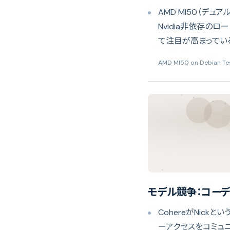
AMD MI50（デュア
Nvidia非依存の
て注目が高まってい
AMD MI50 on Debian 
モデル競争：コー
CohereがNickと
ーアクセスをコミュニテ