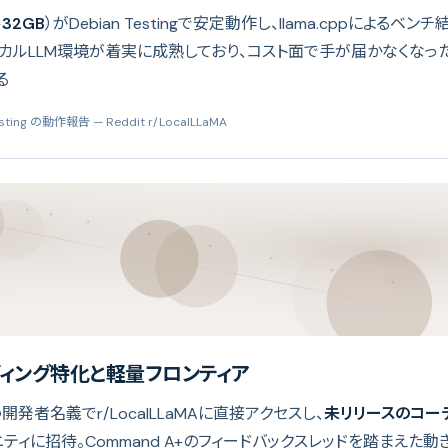
ル
32GB
）がDebian Testingで安定動作し、llama.cppによるベ
ローカルLLM環境が着実に成熟しており、コスト面で手が届かなくなったN
る
Testing の動作報告
— Reddit r/LocalLLaMA
ディング特化と軽量フロンティア
いう開発者名義でr/LocalLLaMAに直接アクセスし、
未リリースのコー
ィに招待。Command A+のフィードバックスレッドを踏まえた動きで