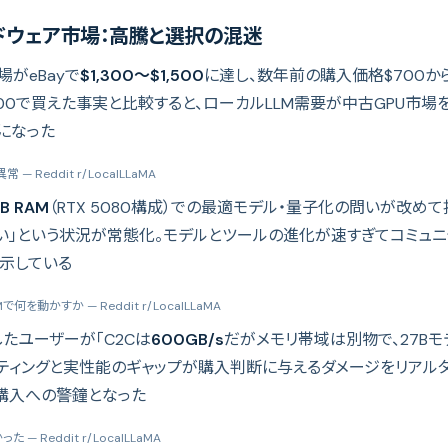
ドウェア市場：高騰と選択の混迷
場がeBayで
$1,300〜$1,500
に達し、数年前の購入価格$700か
$1,400で買えた事実と比較すると、ローカルLLM需要が中古GPU市
になった
が異常
— Reddit r/LocalLLaMA
GB RAM
（RTX 5080構成）での最適モデル・量子化の問いが改め
い」という状況が常態化。モデルとツールの進化が速すぎてコミュ
示している
 RAMで何を動かすか
— Reddit r/LocalLLaMA
品したユーザーが「C2Cは
600GB/s
だがメモリ帯域は別物で、27Bモ
」マーケティングと実性能のギャップが購入判断に与えるダメージをリアル
購入への警鐘となった
かった
— Reddit r/LocalLLaMA