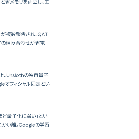
度と省メモリを両立し、エ
が複数報告され、QAT
QATの組み合わせが省電
Unslothの独自量子
gleオフィシャル固定とい
ほど量子化に弱い」とい
くかい離。Googleの学習