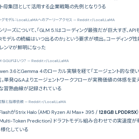
ト母集団として活用する企業戦略の先例となりうる
グモデル：LocalLLaMAへのアーリーアクセス
— Reddit r/LocalLLaMA
LMシリーズについて、「GLM 5.1はコーディング最強だが巨大すぎ、APIも遅
IRモデルの続編はいつ出るのか」という要求が噴出。コーディング性
レンマが鮮明になった
LM GGUFはいつ？
— Reddit r/LocalLLaMA
wen 3.6とGemma 4のローカル実験を経て「エージェント的な
言。単発Q&Aよりエージェントワークフローが実務価値の体感を変
な習熟曲線が記録されている
4の実験と指導依頼
— Reddit r/LocalLLaMA
FlashがStrix Halo（AMD Ryzen AI Max+ 395 /
128GB LPDDR5X
Multi-Token Prediction）ドラフトモデル組み合わせでの実
様化している