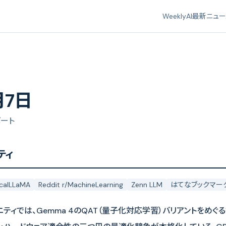
Weekly
AI最新ニュ
月7日
ポート
ティ
ocalLLaMA
Reddit r/MachineLearning
Zenn LLM
はてなブックマーク 
ニティでは、Gemma 4のQAT（量子化対応学習）バリアントをめ