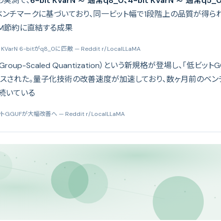
の実測で、
6-bit KVarN ≈ 通常q8_0、4-bit KVarN ≈ 通常q5_
Dベンチマークに基づいており、同一ビット幅で1段階上の品質が得ら
AM節約に直結する成果
arN 6-bitがq8_0に匹敵
— Reddit r/LocalLLaMA
（Group-Scaled Quantization）という新規格が登場し、「低ビ
ンスされた。量子化技術の改善速度が加速しており、数ヶ月前のベ
続いている
ビットGGUFが大幅改善へ
— Reddit r/LocalLLaMA