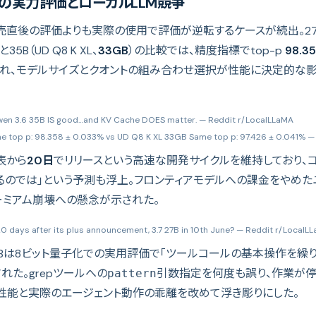
ーズの実力評価とローカルLLM競争
Bは発売直後の評価よりも実際の使用で評価が逆転するケースが続出。27B（Un
と35B（UD Q8 K XL、
33GB
）の比較では、精度指標でtop-p
98.3
れ、モデルサイズとクオントの組み合わせ選択が性能に決定的な
Qwen 3.6 35B IS good…and KV Cache DOES matter.
— Reddit r/LocalLLaMA
 top p: 98.358 ± 0.033% vs UD Q8 K XL 33GB Same top p: 97.426 ± 0.041%
— 
発表から
20日
でリリースという高速な開発サイクルを維持しており、コミ
に出るのでは」という予測も浮上。フロンティアモデルへの課金をやめ
ーミアム崩壊への懸念が示された。
0 days after its plus announcement, 3.7 27B in 10th June?
— Reddit r/LocalL
 12Bは8ビット量子化での実用評価で「ツールコールの基本操作を繰
た。grepツールへの
引数指定を何度も誤り、作業が停
pattern
性能と実際のエージェント動作の乖離を改めて浮き彫りにした。