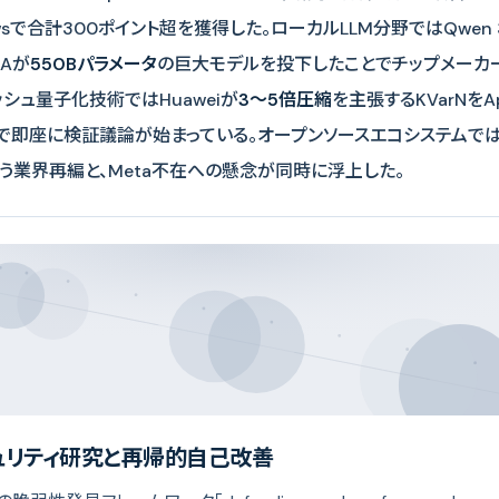
Newsで合計300ポイント超を獲得した。ローカルLLM分野ではQwen
IAが
550Bパラメータ
の巨大モデルを投下したことでチップメーカ
ッシュ量子化技術ではHuaweiが
3〜5倍圧縮
を主張するKVarNをAp
で即座に検証議論が始まっている。オープンソースエコシステムではVo
加という業界再編と、Meta不在への懸念が同時に浮上した。
セキュリティ研究と再帰的自己改善