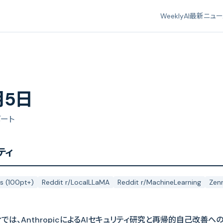
Weekly
AI最新ニュ
月5日
ポート
ティ
s (100pt+)
Reddit r/LocalLLaMA
Reddit r/MachineLearning
Zen
ィでは、AnthropicによるAIセキュリティ研究と再帰的自己改善