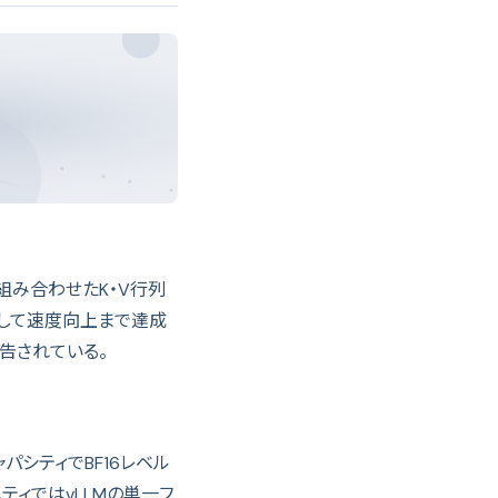
化を組み合わせたK・V行列
較して速度向上まで達成
告されている。
ャパシティでBF16レベル
ティではvLLMの単一フ