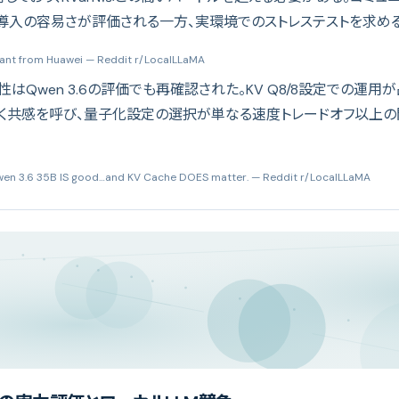
導入の容易さが評価される一方、実環境でのストレステストを求め
ant from Huawei
— Reddit r/LocalLLaMA
性はQwen 3.6の評価でも再確認された。KV Q8/8設定での運
く共感を呼び、量子化設定の選択が単なる速度トレードオフ以上の
Qwen 3.6 35B IS good…and KV Cache DOES matter.
— Reddit r/LocalLLaMA