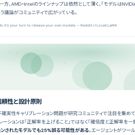
、AMD・Intelのラインナップは依然として薄く、「モデルはNVID
いう議論がコミュニティで広がっている。
s it’s your turn to release your own models
— Reddit r/LocalLLaMA
信頼性と設計原則
不確実性キャリブレーション問題が研究コミュニティで注目を集めてい
レーションは「正解率を上げること」ではなく「確信度と正解率を一致
ョンされたモデルでも25%誤る可能性がある
。エージェントがツー