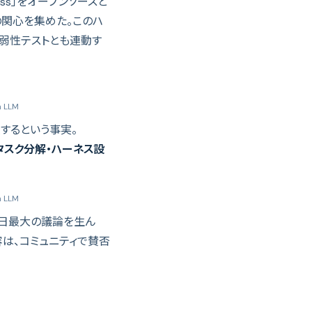
rness」をオープンソースと
の関心を集めた。このハ
への脆弱性テストとも連動す
 LLM
敗するという事実。
タスク分解・ハーネス設
 LLM
今日最大の議論を生ん
容は、コミュニティで賛否