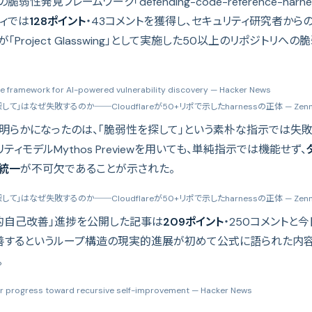
動の脆弱性発見フレームワーク「defending-code-reference-ha
ィでは
128ポイント
・43コメントを獲得し、セキュリティ研究者から
reが「Project Glasswing」として実施した50以上のリポジトリ
e framework for AI-powered vulnerability discovery
— Hacker News
て」はなぜ失敗するのか──Cloudflareが50+リポで示したharnessの正体
— Zenn
の実験で明らかになったのは、「脆弱性を探して」という素朴な指示では失
ュリティモデルMythos Previewを用いても、単純指示では機能せず、
ト統一
が不可欠であることが示された。
て」はなぜ失敗するのか──Cloudflareが50+リポで示したharnessの正体
— Zenn
「再帰的自己改善」進捗を公開した記事は
209ポイント
・250コメントと
を改善するというループ構造の現実的進展が初めて公式に語られた内
。
Our progress toward recursive self-improvement
— Hacker News