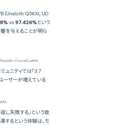
sloth Q5KXL UD
58%
vs
97.426%
という
影響を与えることが明ら
Reddit r/LocalLLaMA
ュニティでは「3.7
たユーザーが増えている
LaMA
り返し失敗する」という致
滞するという体験は、モ