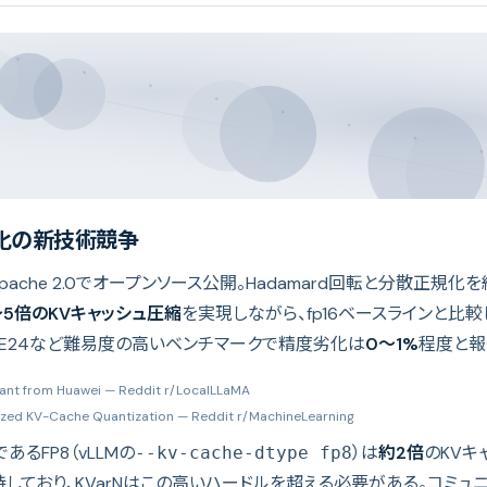
子化の新技術競争
NをApache 2.0でオープンソース公開。Hadamard回転と分散正規
〜5倍のKVキャッシュ圧縮
を実現しながら、fp16ベースラインと比
ME24など難易度の高いベンチマークで精度劣化は
0〜1%
程度と報
ant from Huawei
— Reddit r/LocalLLaMA
ized KV-Cache Quantization
— Reddit r/MachineLearning
るFP8（vLLMの
）は
約2倍
のKVキ
--kv-cache-dtype fp8
しており、KVarNはこの高いハードルを超える必要がある。コミュニ