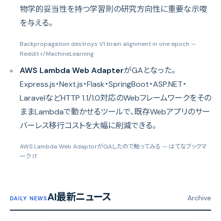
物学的妥当性を持つ学習則の研究方向性に重要な示唆
を与える。
Backpropagation destroys V1 brain alignment in one epoch
—
Reddit r/MachineLearning
AWS Lambda Web Adapter
がGAとなった。
Express.js・Next.js・Flask・SpringBoot・ASP.NET・
LaravelなどHTTP 1.1/1.0対応のWebフレームワークをその
ままLambdaで動かせるツールで、既存Webアプリのサー
バーレス移行コストを大幅に削減できる。
AWS Lambda Web AdaptorがGAしたので触ってみる
— はてなブックマ
ーク IT
AI最新ニュース
Archive
DAILY NEWS