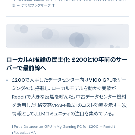
表
— はてなブックマーク IT
ローカルAI推論の民主化: £200と10年前のサー
バーで最前線へ
£
200
で入手したデータセンター向け
V100 GPU
をゲー
ミングPCに搭載し、ローカルモデルを動かす実験が
Redditで大きな反響を呼んだ。中古データセンター機材
を活用した「格安高VRAM構成」のコスト効率を示す一次
情報として、LLMコミュニティの注目を集めている。
I Put a Datacenter GPU in My Gaming PC for £200
— Reddit
r/LocalLLaMA