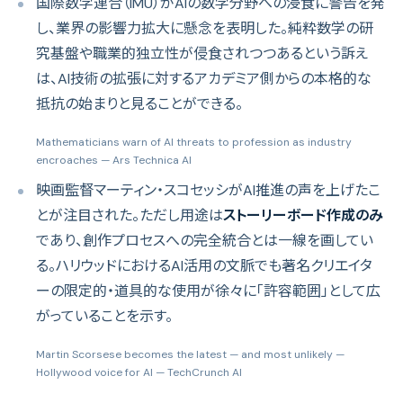
国際数学連合（IMU）がAIの数学分野への浸食に警告を発
し、業界の影響力拡大に懸念を表明した。純粋数学の研
究基盤や職業的独立性が侵食されつつあるという訴え
は、AI技術の拡張に対するアカデミア側からの本格的な
抵抗の始まりと見ることができる。
Mathematicians warn of AI threats to profession as industry
encroaches
— Ars Technica AI
映画監督マーティン・スコセッシがAI推進の声を上げたこ
とが注目された。ただし用途は
ストーリーボード作成のみ
であり、創作プロセスへの完全統合とは一線を画してい
る。ハリウッドにおけるAI活用の文脈でも著名クリエイタ
ーの限定的・道具的な使用が徐々に「許容範囲」として広
がっていることを示す。
Martin Scorsese becomes the latest — and most unlikely —
Hollywood voice for AI
— TechCrunch AI