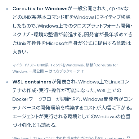
Coreutils for Windows
が一般公開された。
・
な
cp
mv
どのUNIX系基本コマンド群をWindowsにネイティブ移植
したもので、Windows上でのクロスプラットフォーム開発・
スクリプト環境の整備が前進する。開発者が長年求めてき
たUnix互換性をMicrosoft自身が公式に提供する意義は
大きい。
マイクロソフト、UNIX系コマンドをWindowsに移植「Coreutils for
Window」一般公開
— はてなブックマーク IT
WSL containers
が発表され、Windows上でLinuxコン
テナの作成・実行・操作が可能になった。WSL上での
Dockerワークフローが刷新され、Windows開発者がコン
テナベースの開発環境を構築するコストが大幅に下がる。
エージェントが実行される環境としてのWindowsの位置
づけ強化とも読める。
Windows上でLinuxコンテナの作成や実行ができる「WSL containers」発