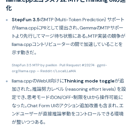
化
StepFun 3.5
のMTP（Multi-Token Prediction）サポート
がllama.cppにPRとして提出され、GemmaのMTPサポー
トより先行してマージ待ち状態にある。MTP実装の競争が
llama.cppコントリビューターの間で加速していることを
示す動きだ。
StepFun 3.5 MTP by pwilkin · Pull Request #23274 · ggml-
org/llama.cpp
— Reddit r/LocalLLaMA
llama.cppのWebUI向けに
Thinking mode toggle
が追
加された。推論努力レベル（reasoning effort levels）を設
定でき、思考モードのON/OFF・制限をUIから操作可能に
なった。Chat Form UIのアクション追加改善も含まれ、エ
ンドユーザーが直接推論挙動をコントロールできる環境
が整いつつある。