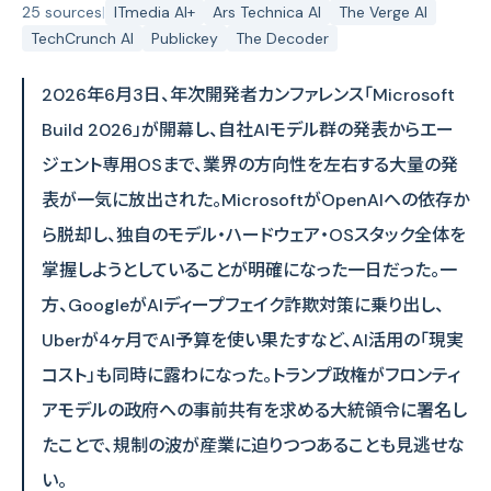
25 sources
|
ITmedia AI+
Ars Technica AI
The Verge AI
TechCrunch AI
Publickey
The Decoder
2026年6月3日、年次開発者カンファレンス「Microsoft
Build 2026」が開幕し、自社AIモデル群の発表からエー
ジェント専用OSまで、業界の方向性を左右する大量の発
表が一気に放出された。MicrosoftがOpenAIへの依存か
ら脱却し、独自のモデル・ハードウェア・OSスタック全体を
掌握しようとしていることが明確になった一日だった。一
方、GoogleがAIディープフェイク詐欺対策に乗り出し、
Uberが4ヶ月でAI予算を使い果たすなど、AI活用の「現実
コスト」も同時に露わになった。トランプ政権がフロンティ
アモデルの政府への事前共有を求める大統領令に署名し
たことで、規制の波が産業に迫りつつあることも見逃せな
い。