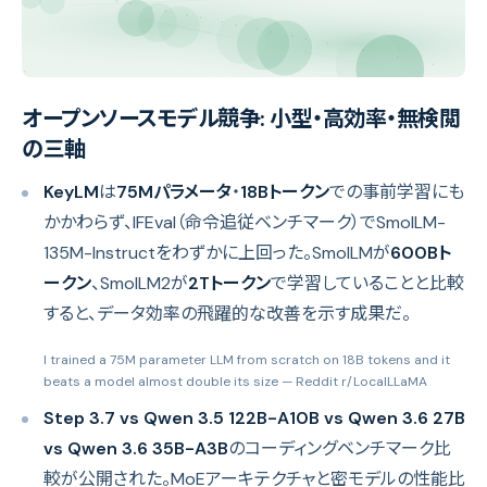
オープンソースモデル競争: 小型・高効率・無検閲
の三軸
KeyLM
は
75Mパラメータ
・
18Bトークン
での事前学習にも
かかわらず、IFEval（命令追従ベンチマーク）でSmolLM-
135M-Instructをわずかに上回った。SmolLMが
600Bト
ークン
、SmolLM2が
2Tトークン
で学習していることと比較
すると、データ効率の飛躍的な改善を示す成果だ。
I trained a 75M parameter LLM from scratch on 18B tokens and it
beats a model almost double its size
— Reddit r/LocalLLaMA
Step 3.7 vs Qwen 3.5 122B-A10B vs Qwen 3.6 27B
vs Qwen 3.6 35B-A3B
のコーディングベンチマーク比
較が公開された。MoEアーキテクチャと密モデルの性能比