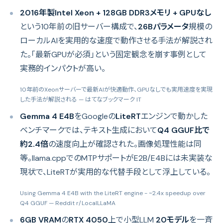
2016年製Intel Xeon + 128GB DDR3メモリ + GPUなし
という10年前の旧サーバー構成で、
26Bパラメータ
規模の
ローカルAIを実用的な速度で動作させる手法が解説され
た。「最新GPUが必須」という固定観念を崩す事例として
実務的インパクトが高い。
10年前のXeonサーバーで最新AIが快適動作、GPUなしでも実用速度を実現
した手法が解説される
— はてなブックマーク IT
Gemma 4 E4B
をGoogleの
LiteRT
エンジンで動かした
ベンチマークでは、テキスト生成において
Q4 GGUF比で
約2.4倍
の速度向上が確認された。画像処理性能は同
等。llama.cppでのMTPサポートがE2B/E4Bには未実装な
現状で、LiteRTが実用的な代替手段として浮上している。
Using Gemma 4 E4B with the LiteRT engine - ~2.4x speedup over
Q4 GGUF
— Reddit r/LocalLLaMA
6GB VRAM
の
RTX 4050
上で小型LLM
20モデル
を一斉