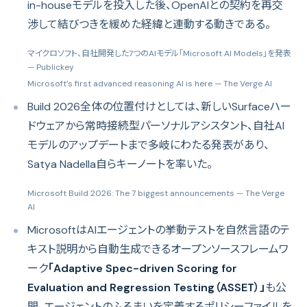
in-houseモデルを投入した後、OpenAIとの契約を再交
渉して結びつきを緩めた経緯と連動する動きである。
マイクロソフト、自社開発した7つのAIモデル「Microsoft AI Models」を発表
— Publickey
Microsoft’s first advanced reasoning AI is here
— The Verge AI
Build 2026全体の位置付けとしては、新しいSurfaceハー
ドウェアから常時接続型パーソナルアシスタント、自社AI
モデルのアップデートまで多岐にわたる発表があり、
Satya Nadella自らキーノートを率いた。
Microsoft Build 2026: The 7 biggest announcements
— The Verge
AI
MicrosoftはAIエージェントの挙動テストを自然言語のテ
キスト説明から自動生成できるオープンソースフレームワ
ーク
「Adaptive Spec-driven Scoring for
Evaluation and Regression Testing（ASSET）」
も公
開。エージェントのふるまいを定義するポリシーファイルを