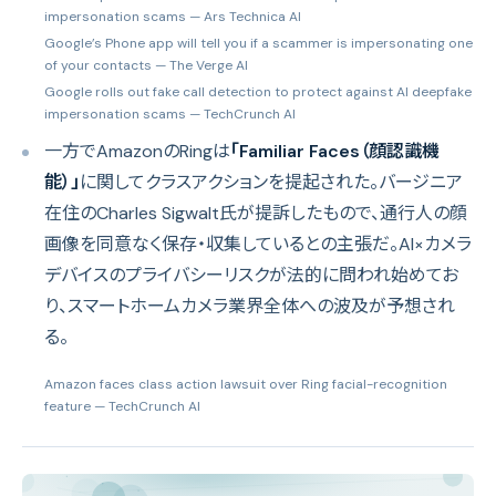
impersonation scams
— Ars Technica AI
Google’s Phone app will tell you if a scammer is impersonating one
of your contacts
— The Verge AI
Google rolls out fake call detection to protect against AI deepfake
impersonation scams
— TechCrunch AI
一方でAmazonのRingは
「Familiar Faces（顔認識機
能）」
に関してクラスアクションを提起された。バージニア
在住のCharles Sigwalt氏が提訴したもので、通行人の顔
画像を同意なく保存・収集しているとの主張だ。AI×カメラ
デバイスのプライバシーリスクが法的に問われ始めてお
り、スマートホームカメラ業界全体への波及が予想され
る。
Amazon faces class action lawsuit over Ring facial-recognition
feature
— TechCrunch AI