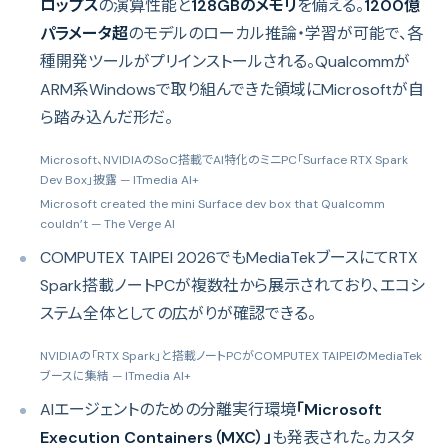
ロップス
の演算性能と
128GBのメモリ
を備える。
1200億
パラメータ超
のモデルのローカル推論・学習が可能で、各
種開発ツールがプリインストールされる。Qualcommが
ARM系Windowsで取り組んできた領域にMicrosoftが自
ら踏み込んだ形だ。
Microsoft、NVIDIAのSoC搭載でAI特化のミニPC「Surface RTX Spark
Dev Box」披露
— ITmedia AI+
Microsoft created the mini Surface dev box that Qualcomm
couldn’t
— The Verge AI
COMPUTEX TAIPEI 2026でもMediaTekブースにてRTX
Spark搭載ノートPCが複数社から展示されており、エコシ
ステム全体としての広がりが確認できる。
NVIDIAの「RTX Spark」と搭載ノートPCがCOMPUTEX TAIPEIのMediaTek
ブースに集結
— ITmedia AI+
AIエージェントのための分離実行環境
「Microsoft
Execution Containers（MXC）」
も発表された。カスタ