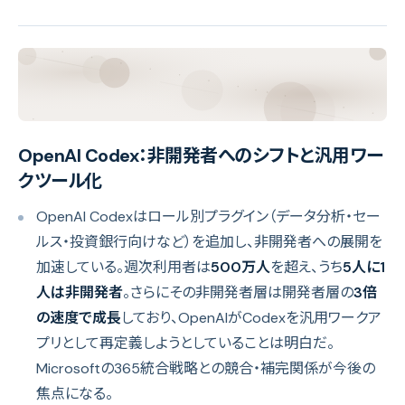
OpenAI Codex：非開発者へのシフトと汎用ワー
クツール化
OpenAI Codexはロール別プラグイン（データ分析・セー
ルス・投資銀行向けなど）を追加し、非開発者への展開を
加速している。週次利用者は
500万人
を超え、うち
5人に1
人は非開発者
。さらにその非開発者層は開発者層の
3倍
の速度で成長
しており、OpenAIがCodexを汎用ワークア
プリとして再定義しようとしていることは明白だ。
Microsoftの365統合戦略との競合・補完関係が今後の
焦点になる。