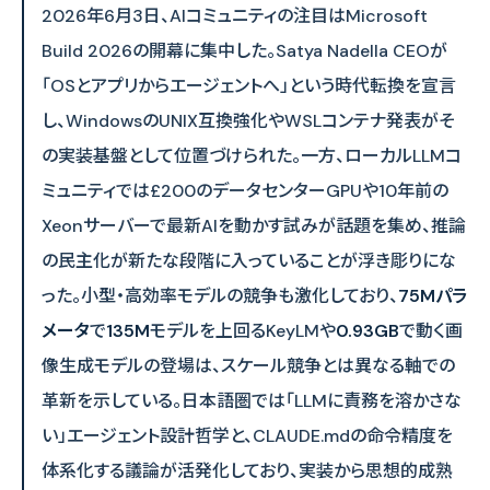
2026年6月3日、AIコミュニティの注目はMicrosoft
Build 2026の開幕に集中した。Satya Nadella CEOが
「OSとアプリからエージェントへ」という時代転換を宣言
し、WindowsのUNIX互換強化やWSLコンテナ発表がそ
の実装基盤として位置づけられた。一方、ローカルLLMコ
ミュニティでは£200のデータセンターGPUや10年前の
Xeonサーバーで最新AIを動かす試みが話題を集め、推論
の民主化が新たな段階に入っていることが浮き彫りにな
った。小型・高効率モデルの競争も激化しており、
75Mパラ
メータ
で
135M
モデルを上回るKeyLMや
0.93GB
で動く画
像生成モデルの登場は、スケール競争とは異なる軸での
革新を示している。日本語圏では「LLMに責務を溶かさな
い」エージェント設計哲学と、CLAUDE.mdの命令精度を
体系化する議論が活発化しており、実装から思想的成熟