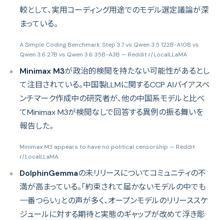
較として、実用コーディング用途でのモデル選定議論が深
まっている。
A Simple Coding Benchmark: Step 3.7 vs Qwen 3.5 122B-A10B vs
Qwen 3.6 27B vs Qwen 3.6 35B-A3B
— Reddit r/LocalLLaMA
Minimax M3
が政治的検閲を持たない可能性があるとし
て注目されている。中国製LLMに関するCCP AIバイアスベ
ンチマーク作成中の研究者が、他の中国系モデルと比べ
てMinimax M3が検閲なしで回答する異例の振る舞いを
報告した。
Minimax M3 appears to have no political censorship
— Reddit
r/LocalLLaMA
DolphinGemma
の未リリースについてコミュニティの不
満が高まっている。「約束されて届かないモデルの中でも
一番つらい」との声が多く、オープンモデルのリリーススケ
ジュールに対する期待と実態のギャップが改めて浮き彫