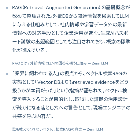
RAG（Retrieval-Augmented Generation）の基礎概念が
改めて整理された。外部DBから関連情報を検索してLLM
に与える仕組みとして、社内情報や学習データ外の最新
情報への対応手段として企業活用が進む。生成AIパスポ
ート試験の出題範囲としても注目されており、概念の標準
化が進んでいる。
RAGとは？外部情報でLLMの回答を補う仕組み
— Zenn LLM
「業界に飼われてる人」の視点から、ベクトル検索RAGの
実態として「Vector DBよりもretrieved evidenceをどう
扱うかが本質だった」という指摘が語られた。ベクトル検
索を導入することが目的化し、取得した証拠の活用設計
が疎かになる落とし穴への警告として、現場エンジニアの
共感を呼ぶ内容だ。
誰も教えてくれないベクトル検索RAGの真実
— Zenn LLM