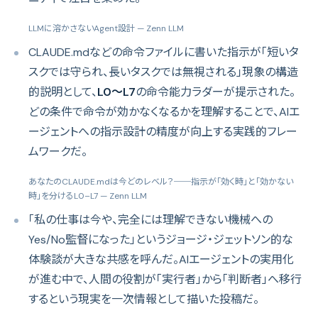
LLMに溶かさないAgent設計
— Zenn LLM
CLAUDE.mdなどの命令ファイルに書いた指示が「短いタ
スクでは守られ、長いタスクでは無視される」現象の構造
的説明として、
L0〜L7
の命令能力ラダーが提示された。
どの条件で命令が効かなくなるかを理解することで、AIエ
ージェントへの指示設計の精度が向上する実践的フレー
ムワークだ。
あなたのCLAUDE.mdは今どのレベル？──指示が「効く時」と「効かない
時」を分けるL0–L7
— Zenn LLM
「私の仕事は今や、完全には理解できない機械への
Yes/No監督になった」というジョージ・ジェットソン的な
体験談が大きな共感を呼んだ。AIエージェントの実用化
が進む中で、人間の役割が「実行者」から「判断者」へ移行
するという現実を一次情報として描いた投稿だ。