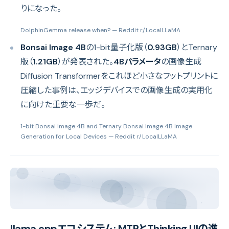
りになった。
DolphinGemma release when?
— Reddit r/LocalLLaMA
Bonsai Image 4B
の1-bit量子化版（
0.93GB
）とTernary
版（
1.21GB
）が発表された。
4Bパラメータ
の画像生成
Diffusion Transformerをこれほど小さなフットプリントに
圧縮した事例は、エッジデバイスでの画像生成の実用化
に向けた重要な一歩だ。
1-bit Bonsai Image 4B and Ternary Bonsai Image 4B Image
Generation for Local Devices
— Reddit r/LocalLLaMA
llama.cppエコシステム: MTPとThinking UIの進