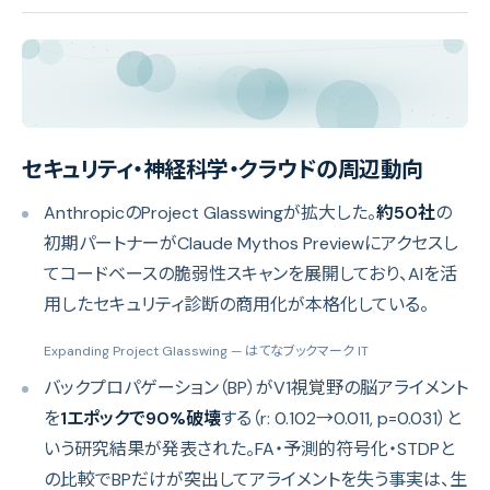
セキュリティ・神経科学・クラウドの周辺動向
AnthropicのProject Glasswingが拡大した。
約50社
の
初期パートナーがClaude Mythos Previewにアクセスし
てコードベースの脆弱性スキャンを展開しており、AIを活
用したセキュリティ診断の商用化が本格化している。
Expanding Project Glasswing
— はてなブックマーク IT
バックプロパゲーション（BP）がV1視覚野の脳アライメント
を
1エポックで90%破壊
する（r: 0.102→0.011, p=0.031）と
いう研究結果が発表された。FA・予測的符号化・STDPと
の比較でBPだけが突出してアライメントを失う事実は、生